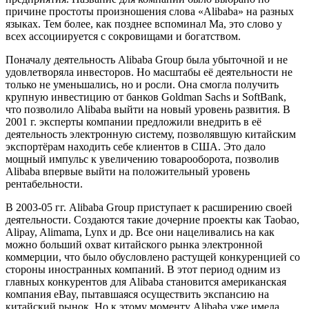
причине простоты произношения слова «Alibaba» на разных
языках. Тем более, как позднее вспоминал Ма, это слово у
всех ассоциируется с сокровищами и богатством.
Поначалу деятельность Alibaba Group была убыточной и не
удовлетворяла инвесторов. Но масштабы её деятельности не
только не уменьшались, но и росли. Она смогла получить
крупную инвестицию от банков Goldman Sachs и SoftBank,
что позволило Alibaba выйти на новый уровень развития. В
2001 г. эксперты компании предложили внедрить в её
деятельность электронную систему, позволявшую китайским
экспортёрам находить себе клиентов в США. Это дало
мощный импульс к увеличению товарооборота, позволив
Alibaba впервые выйти на положительный уровень
рентабельности.
В 2003-05 гг. Alibaba Group приступает к расширению своей
деятельности. Создаются такие дочерние проекты как Taobao,
Alipay, Alimama, Lynx и др. Все они нацеливались на как
можно больший охват китайского рынка электронной
коммерции, что было обусловлено растущей конкуренцией со
стороны иностранных компаний. В этот период одним из
главных конкурентов для Alibaba становится американская
компания eBay, пытавшаяся осуществить экспансию на
китайский рынок. Но к этому моменту Alibaba уже имела