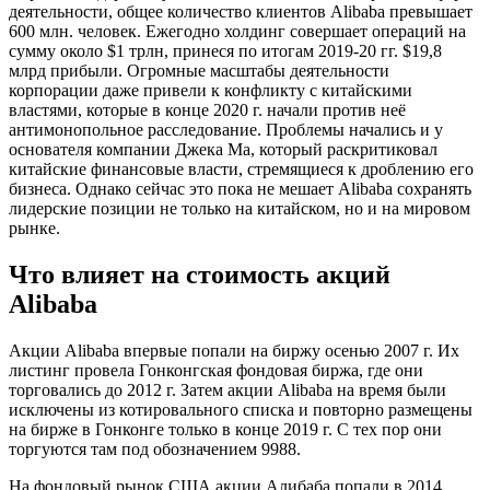
деятельности, общее количество клиентов Alibaba превышает
600 млн. человек. Ежегодно холдинг совершает операций на
сумму около $1 трлн, принеся по итогам 2019-20 гг. $19,8
млрд прибыли. Огромные масштабы деятельности
корпорации даже привели к конфликту с китайскими
властями, которые в конце 2020 г. начали против неё
антимонопольное расследование. Проблемы начались и у
основателя компании Джека Ма, который раскритиковал
китайские финансовые власти, стремящиеся к дроблению его
бизнеса. Однако сейчас это пока не мешает Alibaba сохранять
лидерские позиции не только на китайском, но и на мировом
рынке.
Что влияет на стоимость акций
Alibaba
Акции Alibaba впервые попали на биржу осенью 2007 г. Их
листинг провела Гонконгская фондовая биржа, где они
торговались до 2012 г. Затем акции Alibaba на время были
исключены из котировального списка и повторно размещены
на бирже в Гонконге только в конце 2019 г. С тех пор они
торгуются там под обозначением 9988.
На фондовый рынок США акции Алибаба попали в 2014.