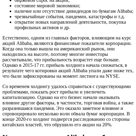
биржевой спрос на акции;
состояние мировой экономики;
наличие или отсутствие дивидендов по бумагам Alibaba;
чрезвычайные события, пандемии, катастрофы и т.д.
открытие новых направлений деятельности, покупка
профильных активов и др.
Естественно, одним из главных факторов, влияющим на курс
акций Alibaba, являются финансовые показатели корпорации.
Когда она только вышла на американский рынок, они
находились на высоте, поэтому многие инвесторы
рассчитывали, что прибыльность возрастет еще больше.
Однако в 2015-17 гг. прибыль холдинга начала снижаться, в
результате чего котировки акций Alibaba упали даже ниже тех,
что были зафиксированы на момент листинга на NYSE.
Со временем холдингу удалось справиться с существующими
проблемами, показать рост прибыли и увеличить
капитализацию. Однако на его бизнес начали оказывать
влияние другие факторы, в частности, торговая война, а также
разразившаяся пандемия. Это оказало заметное влияние и
спровоцировало несколько волн обвала бумаг корпорации. В
конце 2020-го холдинг подвергся расследованию со стороны
китайских властей, что обрушило его акции на 20%.