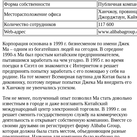
Форма собственности
Публичная компа
Ханчжоу, провинц
Месторасположение офиса
Джорджтаун, Кайм
Количество сотрудников
117 600
Web-адрес
www.alibabagroup
Корпорация основана в 1999 г. бизнесменом по имени Джек
Ма – одним из богатейших людей на сегодня. В середине
1990-х Ма был простым китайским предпринимателем,
пытавшимся заработать на чем угодно. В 1995 г. во время
поездки в Сиэтл он знакомится с Интернетом и решает
предпринять попытку заработать с его помощью у себя на
родине. На тот момент Всемирная паутина для Китая была в
диковинку, поэтому первые попытки Джека Ма внедрить его
в Ханчжоу не увенчались успехом.
Тем не менее, полученный опыт позволил Ма стать довольно
известным в городе и даже возглавить Китайский
международный центр электронной торговли. В 1999 г. он
решает сменить государственную службу на коммерческую
деятельность и открывает собственную компанию. Вместе со
своими друзьями он регистрирует фирму Alibaba Group,
которая должна была стать местом, объединяющим разные
предприятия. Название для компании было выбрано по