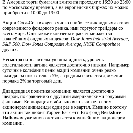
В Америке торги бумагами эмитента проходят с 16:30 до 23:00
по московскому времени, а на европейских биржах их можно
приобрести с 10:00 до 19:00.
Акции Coca-Cola входят в число наиболее ликвидных активов
современного фондового рынка, ими торгуют трейдеры со
всего мира. Они также включены в расчёт множества
важнейших фондовых индексов:
Dow Jones Industrial Average,
S&P 500, Dow Jones Composite Average, NYSE Composite
и
других.
Несмотря на значительную ликвидность, уровень
волатильности актива является достаточно низким. Например,
суточные колебания цены акций компании очень редко
выходят за показатель в 5%, а средним считается движение
порядка 2% за торговый день.
Дивидендная политика компании является достаточно
щедрой, по сравнению с другими американскими голубыми
фишками. Корпорация стабильно выплачивает своим
акционерам дивиденды один раз в квартал. Именно поэтому
эти акции так любит Уоррен Баффетт. Его фонд
Berkshire
Hathaway
уже много лет является крупнейшим акционером
компании.