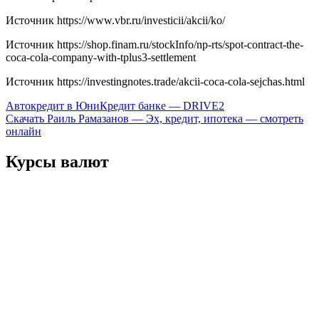
Источник
https://www.vbr.ru/investicii/akcii/ko/
Источник
https://shop.finam.ru/stockInfo/np-rts/spot-contract-the-
coca-cola-company-with-tplus3-settlement
Источник
https://investingnotes.trade/akcii-coca-cola-sejchas.html
Навигация
Автокредит в ЮниКредит банке — DRIVE2
Скачать Раиль Рамазанов — Эх, кредит, ипотека — смотреть
по
онлайн
записям
Курсы валют