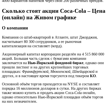
4000 вариантов напитков через свои 200 различных брендов.
Сколько стоят акции Coca-Cola – Цена
(онлайн) на Живом графике
О компании
Компания со штаб-квартирой в Атланте, штат Джорджия,
насчитывает 80 300 сотрудников, а ее рыночная
капитализация на составляет (млрд).
Акционерный капитал корпорации разделён на 4 515 860 000
акций. Большая часть сделок с бумагами компании
заключается на
Нью-Йоркской фондовой бирже
, однако они
прошли листинг и на других крупнейших торговых
площадках:
Франкфуртской, Мюнхенской, Швейцарской
и
других, и в настоящее время торгуются под тикером
КО
.
Основной объём торгов приходится на NYSE и составляет
порядка 16 миллионов долларов в сутки. На других биржах
также можно купить и продать акции Coca-Cola онлайн,
однако относительно Нью-Йоркской площадки объём торгов
на них незначителен.