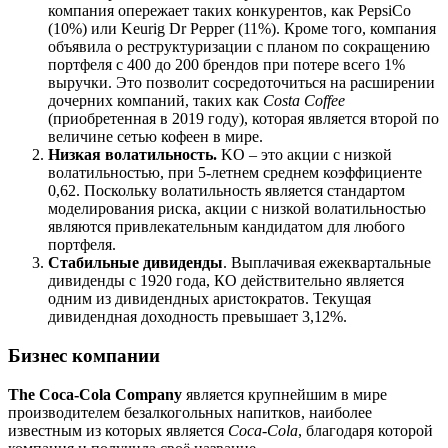
компания опережает таких конкурентов, как PepsiCo
(10%) или Keurig Dr Pepper (11%). Кроме того, компания
объявила о реструктуризации с планом по сокращению
портфеля с 400 до 200 брендов при потере всего 1%
выручки. Это позволит сосредоточиться на расширении
дочерних компаний, таких как
Costa Coffee
(приобретенная в 2019 году), которая является второй по
величине сетью кофеен в мире.
Низкая волатильность.
KO – это акции с низкой
волатильностью, при 5-летнем среднем коэффициенте
0,62. Поскольку волатильность является стандартом
моделирования риска, акции с низкой волатильностью
являются привлекательным кандидатом для любого
портфеля.
Стабильные дивиденды
. Выплачивая ежеквартальные
дивиденды с 1920 года, КО действительно является
одним из дивидендных аристократов. Текущая
дивидендная доходность превышает 3,12%.
Бизнес компании
The Coca-Cola Company
является крупнейшим в мире
производителем безалкогольных напитков, наиболее
известным из которых является
Coca-Cola
, благодаря которой