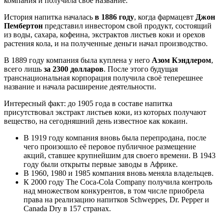
компания и получила своё название.
История напитка началась
в 1886 году
, когда фармацевт
Джон
Пембертон
представил инвестором свой продукт, состоящий
из воды, сахара, кофеина, экстрактов листьев коки и орехов
растения кола, и на полученные деньги начал производство.
В 1889 году компания была куплена у него
Азом Кэндлером
,
всего лишь
за 2300 долларов
. После этого будущая
транснациональная корпорация получила своё теперешнее
название и начала расширение деятельности.
Интересный факт: до 1905 года в составе напитка
присутствовал экстракт листьев коки, из которых получают
вещество, на сегодняшний день известное как кокаин.
В 1919 году компания вновь была перепродана, после
чего произошло её перовое публичное размещение
акций, ставшее крупнейшим для своего времени. В 1943
году были открыты первые заводы в Африке.
В 1960, 1980 и 1985 компания вновь меняла владельцев.
К 2000 году The Coca-Cola Company получила контроль
над множеством конкурентов, в том числе приобрела
права на реализацию напитков Schweppes, Dr. Pepper и
Canada Dry в 157 странах.