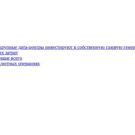
у крупные дата-центры инвестируют в собственную газовую гене
х затрат
чаще всего
валютных операциях