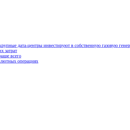
у крупные дата-центры инвестируют в собственную газовую гене
х затрат
чаще всего
валютных операциях