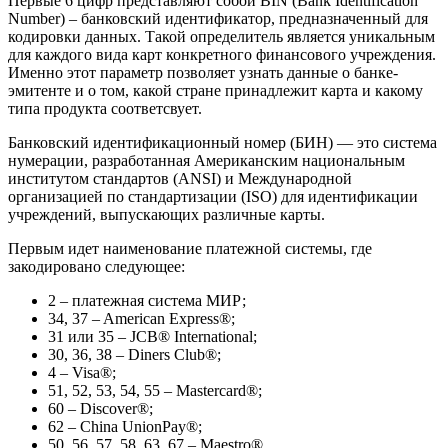
Первые 6 цифр представляют собой BIN (Bank Identification
Number) – банковский идентификатор, предназначенный для
кодировки данных. Такой определитель является уникальным
для каждого вида карт конкретного финансового учреждения.
Именно этот параметр позволяет узнать данные о банке-
эмитенте и о том, какой стране принадлежит карта и какому
типа продукта соответсвует.
Банковский идентификационный номер (БИН) — это система
нумерации, разработанная Американским национальным
институтом стандартов (ANSI) и Международной
организацией по стандартизации (ISO) для идентификации
учреждений, выпускающих различные карты.
Первым идет наименование платежной системы, где
закодировано следующее:
2 – платежная система МИР;
34, 37 – American Express®;
31 или 35 – JCB® International;
30, 36, 38 – Diners Club®;
4 – Visa®;
51, 52, 53, 54, 55 – Mastercard®;
60 – Discover®;
62 – China UnionPay®;
50, 56, 57, 58, 63, 67 – Maestro®.