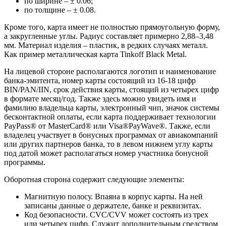
по ширине – ± 0.06;
по толщине – ± 0.08.
Кроме того, карта имеет не полностью прямоугольную форму,
а закругленные углы. Радиус составляет примерно 2,88–3,48
мм. Материал изделия – пластик, в редких случаях металл.
Как пример металлическая карта Tinkoff Black Metal.
На лицевой стороне располагаются логотип и наименование
банка-эмитента, номер карты состоящий из 16-18 цифр
BIN/PAN/IIN, срок действия карты, стоящий из четырех цифр
в формате месяц/год. Также здесь можно увидеть имя и
фамилию владельца карты, электронный чип, значок системы
бесконтактной оплаты, если карта поддерживает технологии
PayPass® от MasterCard® или Visa®PayWave®. Также, если
владелец участвует в бонусных программах от авиакомпаний
или других партнеров банка, то в левом нижнем углу карты
под датой может располагаться номер участника бонусной
программы.
Оборотная сторона содержит следующие элементы:
Магнитную полосу. Впаяна в корпус карты. На ней
записаны данные о держателе, банке и реквизитах.
Код безопасности. CVC/CVV может состоять из трех
или четырех цифр. Служит дополнительным средством