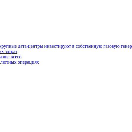
у крупные дата-центры инвестируют в собственную газовую гене
х затрат
чаще всего
валютных операциях