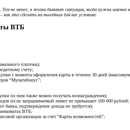
 Тем не менее, в жизни бывают ситуации, когда нужна именно 
– как это сделать на выгодных для вас условиях.
рты ВТБ
имального платежа);
редитному счету;
купки с момента оформления карты в течение 30 дней (максимум 
еров “Мультибонус”;
купки по ним также можно получать вознаграждения);
одов (если запрашиваемый лимит не превышает 100 000 рублей;
т банка, подтверждение дохода не требуется);
банкоматах ВТБ;
совой организации за счет “Карты возможностей”;