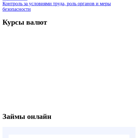
по
Контроль за условиями труда, роль органов и меры
записям
безопасности
Курсы валют
Займы онлайн