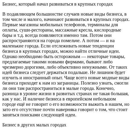
Бизнес, который начал развиваться в крупных городах
В подавляющем большинстве случаев новые виды бизнеса, в
том числе и малого, начинают развиваться в крупных городах.
Первые магазины мобильных телефонов, терминалы для
оплаты, суши-рестораны, массажные кресла, кислородные
бары и т.д. всегда появляются именно там. Потом они
распространяются на города помельче. А потом — и на
маленькие города. Если отслеживать новые тенденции
бизнеса в крупных городах, можно найти отличные идеи.
Однако необходимо быть осторожным — некоторые товары,
предлагаемые такими новыми фирмами, бывают либо
чрезмерно дорогими, либо объективно ненужными. От таких
идей бизнеса следует держаться подальше. Не лишним будет
изучить и иностранный опыт. Чаще всего новые модные виды
бизнеса приходят к нам из заграницы. Полезно узнать, смогли
ли они там распространиться в малые города. Конечно,
разница в уровне жизни в развитых странах не такая большая,
как у нас. И наличие бизнеса в европейском небольшом
городе ещё не говорит о его возможности выжить в нашем, но
зато его отсутствие почти наверняка говорит о том, что стоит
заняться поисками следующей идеи.
Бизнес в других малых городах