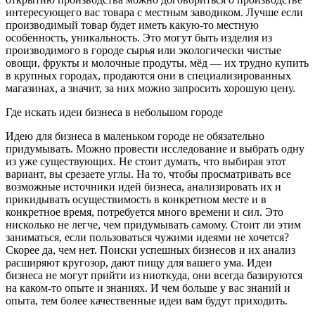
интересующего вас товара с местным заводиком. Лучше если
производимый товар будет иметь какую-то местную
особенность, уникальность. Это могут быть изделия из
производимого в городе сырья или экологически чистые
овощи, фрукты и молочные продуты, мёд — их трудно купить
в крупных городах, продаются они в специализированных
магазинах, а значит, за них можно запросить хорошую цену.
Где искать идеи бизнеса в небольшом городе
Идею для бизнеса в маленьком городе не обязательно
придумывать. Можно провести исследование и выбрать одну
из уже существующих. Не стоит думать, что выбирая этот
вариант, вы срезаете углы. На то, чтобы просматривать все
возможные источники идей бизнеса, анализировать их и
прикидывать осуществимость в конкретном месте и в
конкретное время, потребуется много времени и сил. Это
нисколько не легче, чем придумывать самому. Стоит ли этим
заниматься, если пользоваться чужими идеями не хочется?
Скорее да, чем нет. Поиски успешных бизнесов и их анализ
расширяют кругозор, дают пищу для вашего ума. Идеи
бизнеса не могут прийти из ниоткуда, они всегда базируются
на каком-то опыте и знаниях. И чем больше у вас знаний и
опыта, тем более качественные идеи вам будут приходить.