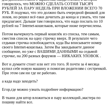
говорилось, что МОЖНО СДЕЛАТЬ СОТНИ ТЫСЯЧ
РУБЛЕЙ ЗА ПАРУ НЕДЕЛЬ ПРИ ВЛОЖЕНИИ ВСЕГО 70
РУБ. Я подумал, что это должно быть очередной фишкой для
лохов, но решил всё-таки дочитать до конца и узнать, что там
предлагают. Дальше там говорилось, что надо послать по 10
рублей на 7 Internet-кошельков, которые ниже перечислены.
Потом вычеркнуть первый кошелёк из списка, тем самым,
сместив список на одну строчку вверх. В результате чего
седьмая строчка освобождается, куда Вы вписываете номер
своего Internet-кошелька. Затем Вы закидываете данное
сообщение, но уже с ВАШИМИ ДАННЫМИ на седьмой
строчке, на 200 разных форумов — НИКАКИХ УЛОВОК .
Вот и думаете стоит или нет это того. Я почти за 4 месяца
купил себе новую машину и помогаю родителям с сестренкой.
При этом сам ни где не работаю.
а када надо заходить?
Егор,где можно узнать подробнее информацию?
В ткани для штор вложиться и пару коллекций.,мастера по
пошиву найти все.