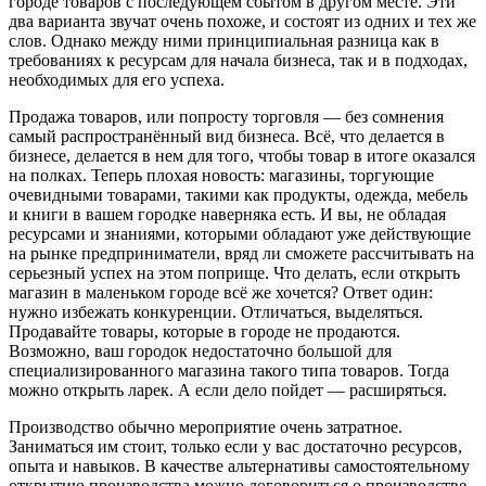
городе товаров с последующем сбытом в другом месте. Эти
два варианта звучат очень похоже, и состоят из одних и тех же
слов. Однако между ними принципиальная разница как в
требованиях к ресурсам для начала бизнеса, так и в подходах,
необходимых для его успеха.
Продажа товаров, или попросту торговля — без сомнения
самый распространённый вид бизнеса. Всё, что делается в
бизнесе, делается в нем для того, чтобы товар в итоге оказался
на полках. Теперь плохая новость: магазины, торгующие
очевидными товарами, такими как продукты, одежда, мебель
и книги в вашем городке наверняка есть. И вы, не обладая
ресурсами и знаниями, которыми обладают уже действующие
на рынке предприниматели, вряд ли сможете рассчитывать на
серьезный успех на этом поприще. Что делать, если открыть
магазин в маленьком городе всё же хочется? Ответ один:
нужно избежать конкуренции. Отличаться, выделяться.
Продавайте товары, которые в городе не продаются.
Возможно, ваш городок недостаточно большой для
специализированного магазина такого типа товаров. Тогда
можно открыть ларек. А если дело пойдет — расширяться.
Производство обычно мероприятие очень затратное.
Заниматься им стоит, только если у вас достаточно ресурсов,
опыта и навыков. В качестве альтернативы самостоятельному
открытию производства можно договориться о производстве