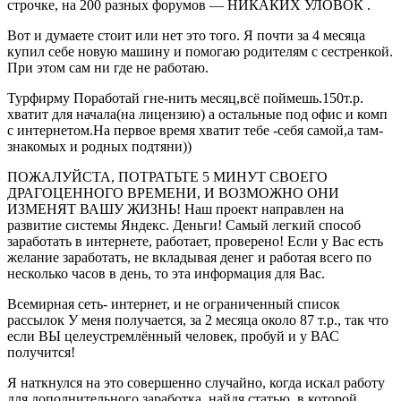
строчке, на 200 разных форумов — НИКАКИХ УЛОВОК .
Вот и думаете стоит или нет это того. Я почти за 4 месяца
купил себе новую машину и помогаю родителям с сестренкой.
При этом сам ни где не работаю.
Турфирму Поработай гне-нить месяц,всё поймешь.150т.р.
хватит для начала(на лицензию) а остальные под офис и комп
с интернетом.На первое время хватит тебе -себя самой,а там-
знакомых и родных подтяни))
ПОЖАЛУЙСТА, ПОТРАТЬТЕ 5 МИНУТ СВОЕГО
ДРАГОЦЕННОГО ВРЕМЕНИ, И ВОЗМОЖНО ОНИ
ИЗМЕНЯТ ВАШУ ЖИЗНЬ! Наш проект направлен на
развитие системы Яндекс. Деньги! Самый легкий способ
заработать в интернете, работает, проверено! Если у Вас есть
желание заработать, не вкладывая денег и работая всего по
несколько часов в день, то эта информация для Вас.
Всемирная сеть- интернет, и не ограниченный список
рассылок У меня получается, за 2 месяца около 87 т.р., так что
если ВЫ целеустремлённый человек, пробуй и у ВАС
получится!
Я наткнулся на это совершенно случайно, когда искал работу
для дополнительного заработка, найдя статью, в которой