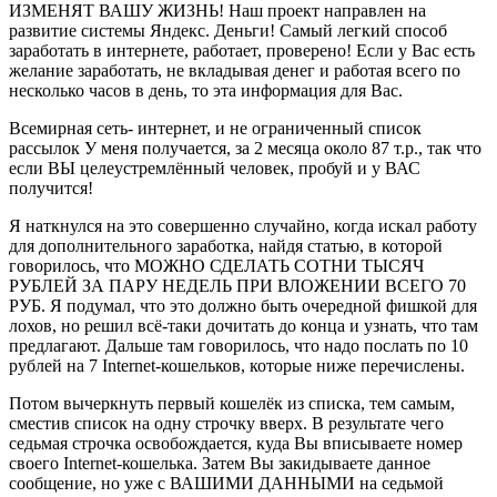
ИЗМЕНЯТ ВАШУ ЖИЗНЬ! Наш проект направлен на
развитие системы Яндекс. Деньги! Самый легкий способ
заработать в интернете, работает, проверено! Если у Вас есть
желание заработать, не вкладывая денег и работая всего по
несколько часов в день, то эта информация для Вас.
Всемирная сеть- интернет, и не ограниченный список
рассылок У меня получается, за 2 месяца около 87 т.р., так что
если ВЫ целеустремлённый человек, пробуй и у ВАС
получится!
Я наткнулся на это совершенно случайно, когда искал работу
для дополнительного заработка, найдя статью, в которой
говорилось, что МОЖНО СДЕЛАТЬ СОТНИ ТЫСЯЧ
РУБЛЕЙ ЗА ПАРУ НЕДЕЛЬ ПРИ ВЛОЖЕНИИ ВСЕГО 70
РУБ. Я подумал, что это должно быть очередной фишкой для
лохов, но решил всё-таки дочитать до конца и узнать, что там
предлагают. Дальше там говорилось, что надо послать по 10
рублей на 7 Internet-кошельков, которые ниже перечислены.
Потом вычеркнуть первый кошелёк из списка, тем самым,
сместив список на одну строчку вверх. В результате чего
седьмая строчка освобождается, куда Вы вписываете номер
своего Internet-кошелька. Затем Вы закидываете данное
сообщение, но уже с ВАШИМИ ДАННЫМИ на седьмой