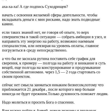
аха-ха-ха! А где подпись Суходрищев?
начать с освоения желаемой сферы деятельности. чтобы
вкладывать деньги с мин рисками, надо знать подводные
камни.
если таких знаний нет, не говоря об опыте, то верх
севершенства в такой ситуации — собрать амбиции в узел, и
направить эту энергию на работу, возможно наемным
специалистом, или невзирая на уровень оплаты, главное
погрузиться в среду непосредственно.
а что бы не засосала рутина поставить себе график для
сверения, к примеру — полгода на работу и вникание в суть
вещей, еще полгода на конструирование и продумывание
собственной автономии. через 1,5 — 2 года стартовать со
своим проектом.
сейчас нет смысла занматься никаким бизнесом,потому что
приближается 21 декабря , после которого мир больше
никогда не будет прежним.Только духовность поможет людям.
Надо молиться и просить Бога о спасении.
Вам нужно пойти в Амвей. новые знакомы и реальные