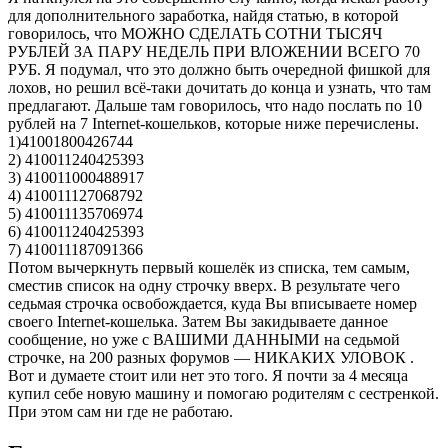
для дополнительного заработка, найдя статью, в которой
говорилось, что МОЖНО СДЕЛАТЬ СОТНИ ТЫСЯЧ
РУБЛЕЙ ЗА ПАРУ НЕДЕЛЬ ПРИ ВЛОЖЕНИИ ВСЕГО 70
РУБ. Я подумал, что это должно быть очередной фишкой для
лохов, но решил всё-таки дочитать до конца и узнать, что там
предлагают. Дальше там говорилось, что надо послать по 10
рублей на 7 Internet-кошельков, которые ниже перечислены.
1)41001800426744
2) 410011240425393
3) 410011000488917
4) 410011127068792
5) 410011135706974
6) 410011240425393
7) 410011187091366
Потом вычеркнуть первый кошелёк из списка, тем самым,
сместив список на одну строчку вверх. В результате чего
седьмая строчка освобождается, куда Вы вписываете номер
своего Internet-кошелька. Затем Вы закидываете данное
сообщение, но уже с ВАШИМИ ДАННЫМИ на седьмой
строчке, на 200 разных форумов — НИКАКИХ УЛОВОК .
Вот и думаете стоит или нет это того. Я почти за 4 месяца
купил себе новую машину и помогаю родителям с сестренкой.
При этом сам ни где не работаю.