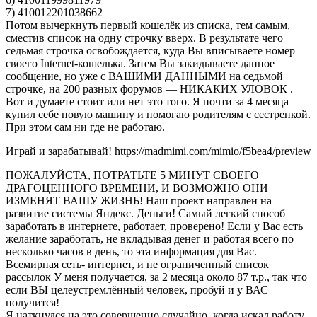
7) 410012201038662
Потом вычеркнуть первый кошелёк из списка, тем самым,
сместив список на одну строчку вверх. В результате чего
седьмая строчка освобождается, куда Вы вписываете номер
своего Internet-кошелька. Затем Вы закидываете данное
сообщение, но уже с ВАШИМИ ДАННЫМИ на седьмой
строчке, на 200 разных форумов — НИКАКИХ УЛОВОК .
Вот и думаете стоит или нет это того. Я почти за 4 месяца
купил себе новую машину и помогаю родителям с сестренкой.
При этом сам ни где не работаю.
Играй и зарабатывай! https://madmimi.com/mimio/f5bea4/preview
ПОЖАЛУЙСТА, ПОТРАТЬТЕ 5 МИНУТ СВОЕГО
ДРАГОЦЕННОГО ВРЕМЕНИ, И ВОЗМОЖНО ОНИ
ИЗМЕНЯТ ВАШУ ЖИЗНЬ! Наш проект направлен на
развитие системы Яндекс. Деньги! Самый легкий способ
заработать в интернете, работает, проверено! Если у Вас есть
желание заработать, не вкладывая денег и работая всего по
несколько часов в день, то эта информация для Вас.
Всемирная сеть- интернет, и не ограниченный список
рассылок У меня получается, за 2 месяца около 87 т.р., так что
если ВЫ целеустремлённый человек, пробуй и у ВАС
получится!
Я наткнулся на это совершенно случайно, когда искал работу