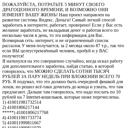
ПОЖАЛУЙСТА, ПОТРАТЬТЕ 5 МИНУТ СВОЕГО
ДРАГОЦЕННОГО ВРЕМЕНИ, И ВОЗМОЖНО ОНИ
ИЗМЕНЯТ ВАШУ ЖИЗНЬ! Наш проект направлен на
развитие системы Яндекс. Деньги! Самый легкий способ
заработать в интернете, работает, проверено! Если у Вас есть
желание заработать, не вкладывая денег и работая всего по
несколько часов в день, то эта информация для Вас.
Всемирная сеть- интернет, и не ограниченный список
рассылок У меня получается, за 2 месяца около 87 т.р., так что
если ВЫ целеустремлённый человек, пробуй и у ВАС
получится!
Я наткнулся на это совершенно случайно, когда искал работу
для дополнительного заработка, найдя статью, в которой
говорилось, что МОЖНО СДЕЛАТЬ СОТНИ ТЫСЯЧ
РУБЛЕЙ ЗА ПАРУ НЕДЕЛЬ ПРИ ВЛОЖЕНИИ ВСЕГО 70
РУБ. Я подумал, что это должно быть очередной фишкой для
лохов, но решил всё-таки дочитать до конца и узнать, что там
предлагают. Дальше там говорилось, что надо послать по 10
рублей на 7 Internet-кошельков, которые ниже перечислены.
1) 410011981732514
2) 41001806217144
*****) 41001806217768
4) 410011981733774
5) 410011999811667
6) 410011999811979