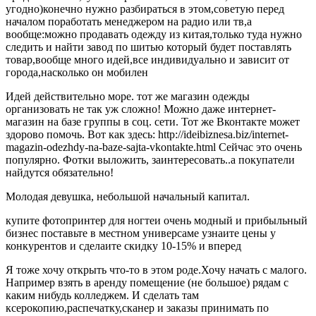
угодно)конечно нужно разбираться в этом,советую перед
началом поработать менеджером на радио или тв,а
вообще:можно продавать одежду из китая,только туда нужно
следить и найти завод по шитью который будет поставлять
товар,вообще много идей,все индивидуально и зависит от
города,насколько он мобилен
Идей действительно море. тот же магазин одежды
организовать не так уж сложно! Можно даже интернет-
магазин на базе группы в соц. сети. Тот же Вконтакте может
здорово помочь. Вот как здесь: http://ideibiznesa.biz/internet-
magazin-odezhdy-na-baze-sajt​a-vkontakte.html Сейчас это очень
популярно. Фотки выложить, заинтересовать..а покупатели
найдутся обязательно!
Молодая девушка, небольшой начальный капитал.
купите фотопринтер для ногтеи очень модный и прибыльный
бизнес поставьте в местном универсаме узнаите цены у
конкурентов и сделаите скидку 10-15% и вперед
Я тоже хочу открыть что-то в этом роде.Хочу начать с малого.
Например взять в аренду помещение (не большое) рядам с
каким нибудь колледжем. И сделать там
ксерокопию,распечатку,сканер и заказы принимать по