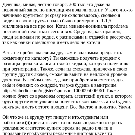
Девушка, милая, честно говоря, 300 тыс-это даже на
первичный занос по инстанциям вряд ли хватит. У кого что-то
начинало крутиться (и сразу не схлопывалось), сколько я
видел в своем кругу- начало было примерно от 1-1,5
миллиона на все про все. Когда меньше-возникала проблема
постоянной нехватки всего и вся. Средства, как правило,
люди занимали по родне, с расписками и отдачей в рассрочку,
так как банки с мелюзгой иметь дело не хотели
А ты не пробовала своим друзьям и знакомым предлагать
косметику по каталогу? Ты сможешь получать процент с
разницы цены каталога и твоей скидкой, которую получишь
при регистрации. Также, если ты сможешь привлечь в свою
группу других людей, сможешь выйти на неплохой уровень
достатка. В любом случае, даже приобретая косметику для
себя и близких со скидкой, ты уже будешь в выигрыше.
https://faberlic.com/register?sponsor=1000095006961 Также
можно будет со временем открыть агентский пункт, в котором
будут другие консультанты получать свои заказы, а ты будешь
опять же иметь с этого процент. Все быстро и понятно. Удачи.
Ой что же за ерунду тут пишут и кто,студенты или
работники))))триста тысяч это нормально,можно открыть
рекламное агентство,купите время на радио или тв и
продавайте его,буклеты рекламные листовки,все что