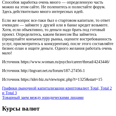
Способов заработка очень много — определенную часть
можно на этом сайте. Не поленитесь и полистайте форум.
Здесь действительно много интересных идей.
Если же вопрос все-таки был о стартовом капитале, то ответ
очевиден — займите у друзей или в банке кредит возьмите.
Хотя, если объективно, то деньги надо брать под готовый
проект. Определитесь, каким бизнесом Вы займетесь
(прощупайте конъюнктуру рынка, оцените востребованность
услуг, присмотритесь к конкурентам), после этого составляйте
бизнес-план и ищите деньги. Одного желания работать очень
мало!
Источник
https://www.woman.ru/psycho/career/thread/4243446/
Источник
http://ingvarr.net.ru/forum/187-27456-1
Источник
https://idei-biz.ru/viewtopic.php?t=1325&start=15
Навигация
Графики рыночной капитализации криптовалют Total, Total 2
и Total 3
по
Товарный заем между юридическими лицами
записям
Курсы валют