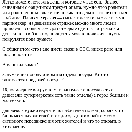
Легко можете потерять деньги которые у вас есть. бизнес
связанный с общепитом требует опыта, нужно чтоб родители
или родственники знали точно как это делать что не остаться
в убытке. Парикмахерская — смысл имеет только если сами
парикмахер, на дешевизне стрижек можно много людей
привлечь. в общем семь раз отмерьте один раз отрежьте, а
деньги пока в банк под проценты можно положить, пусть
покрутятся пока думаете
С общепитом -это надо иметь связи в СЭС, иначе рано или
поздно влетите
А капитал какой?
Задумки по-поводу открытия отдела посуды. Кто-то
занимается продажей посуды?
16,посмотрите вокруг,по магазинам-если посуда есть и
дешевая(в супермаркетах есть такие отделы),а город бедный и
маленький.
для начала нужно изучить потребителей потенциальных-то
бишь местных жителей и их доходы,потом найти место
активного передвижения этих жителей и что то открыть в
этом месте.