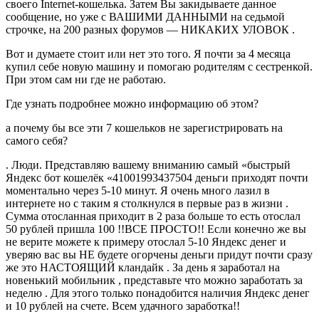
своего Internet-кошелька. Затем Вы закидываете данное
сообщение, но уже с ВАШИМИ ДАННЫМИ на седьмой
строчке, на 200 разных форумов — НИКАКИХ УЛОВОК .
Вот и думаете стоит или нет это того. Я почти за 4 месяца
купил себе новую машину и помогаю родителям с сестренкой.
При этом сам ни где не работаю.
Где узнать подробнее можно информацию об этом?
а почему бы все эти 7 кошельков не зарегистрировать на
самого себя?
. Люди. Представляю вашему вниманию самый «быстрый
Яндекс бот кошелёк «41001993437504 деньги приходят почти
моментально через 5-10 минут. Я очень много лазил в
интернете но с таким я столкнулся в первые раз в жизни .
Сумма отосланная приходит в 2 раза больше то есть отослал
50 рублей пришла 100 !!ВСЕ ПРОСТО!! Если конечно же вы
не верите можете к примеру отослал 5-10 Яндекс денег и
уверяю вас вы НЕ будете огорчены деньги придут почти сразу
же это НАСТОЯЩИЙ кландайк . За день я заработал на
новенький мобильник , представьте что можно заработать за
неделю . Для этого только понадобится наличия Яндекс денег
и 10 рублей на счете. Всем удачного заработка!!