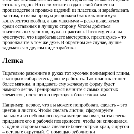
это как угодно. Но если хотите создать свой бизнес на
производстве и продаже изделий из пластика, и зарабатывать
на этом, то ваша продукция должна быть как минимум
конкурентоспособна, а как максимум – резко выделяться
среди остальных в лучшую сторону. Чтобы добиться
значительных успехов, нужна практика. Поэтому, если вы
чувствуете, что нарабатываете мастерство, практикуясь – то
продолжайте в том же духе. В обратном же случае, лучше
задуматься о другом виде заработка.
Лепка
Тщательно разомните в руках тот кусочек полимерной глины,
с которым собираетесь дальше работать. Так пластик станет
более мягким, и придавать ему желаемую форму будет
намного легче. Тренироваться начните с самых простых
элементов, постепенно переходя к более сложным.
Например, первое, что вы можете попробовать сделать – это
цветок и листик. Чтобы сделать листик, сформируйте
пальцами из небольшого куска материала овал, затем слегка
придавите его к рабочей поверхности, чтобы он сплющился.
С одной стороны овала сделайте более острый край, с другой
– оставьте округлый. С помощью зубочистки