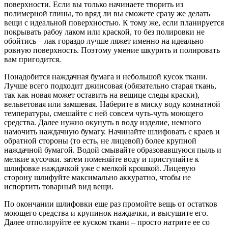
поверхности. Если вы только начинаете творить из
полимерной глины, то вряд ли вы сможете сразу же делать
вещи с идеальной поверхностью. К тому же, если планируется
покрывать рабоу лаком или краской, то без полировки не
обойтись – лак гораздо лучше ляжет именно на идеально
ровную поверхность. Поэтому умение шкурить и полировать
вам пригодится.
Понадобится наждачная бумага и небольшой кусок ткани.
Лучше всего подходит джинсовая (обязательно старая ткань,
так как новая может оставить на вещице следы краски),
вельветовая или замшевая. Наберите в миску воду комнатной
температуры, смешайте с ней совсем чуть-чуть моющего
средства. Далее нужно окунуть в воду изделие, немного
намочить наждачную бумагу. Начинайте шлифовать с краев и
обратной стороны (то есть, не лицевой) более крупной
наждачной бумагой. Водой смывайте образовавшуюся пыль и
мелкие кусочки. затем поменяйте воду и приступайте к
шлифовке наждачкой уже с мелкой крошкой. Лицевую
сторону шлифуйте максимально аккуратно, чтобы не
испортить товарный вид вещи.
По окончании шлифовки еще раз промойте вещь от остатков
моющего средства и крупинок наждачки, и высушите его.
Далее отполируйте ее куском ткани – просто натрите ее со