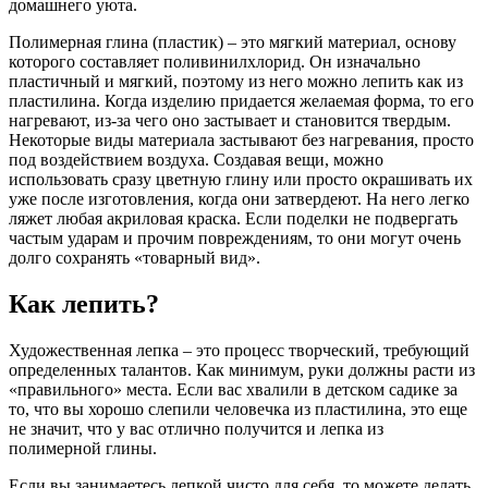
домашнего уюта.
Полимерная глина (пластик) – это мягкий материал, основу
которого составляет поливинилхлорид. Он изначально
пластичный и мягкий, поэтому из него можно лепить как из
пластилина. Когда изделию придается желаемая форма, то его
нагревают, из-за чего оно застывает и становится твердым.
Некоторые виды материала застывают без нагревания, просто
под воздействием воздуха. Создавая вещи, можно
использовать сразу цветную глину или просто окрашивать их
уже после изготовления, когда они затвердеют. На него легко
ляжет любая акриловая краска. Если поделки не подвергать
частым ударам и прочим повреждениям, то они могут очень
долго сохранять «товарный вид».
Как лепить?
Художественная лепка – это процесс творческий, требующий
определенных талантов. Как минимум, руки должны расти из
«правильного» места. Если вас хвалили в детском садике за
то, что вы хорошо слепили человечка из пластилина, это еще
не значит, что у вас отлично получится и лепка из
полимерной глины.
Если вы занимаетесь лепкой чисто для себя, то можете делать