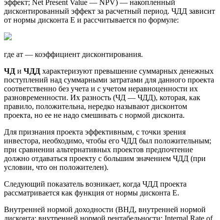
эффект; Net Present Value — NPV) — накопленный
дисконтированный эффект за расчетный период. ЧДД зависит
от нормы дисконта Е и рассчитывается по формуле:
где aт — коэффициент дисконтирования.
ЧД
и
ЧДД
характеризуют превышение суммарных денежных
поступлений над суммарными затратами для данного проекта
соответственно без учета и с учетом неравноценности их
разновременности. Их разность (ЧД — ЧДД), которая, как
правило, положительна, нередко называют дисконтом
проекта, но ее не надо смешивать с нормой дисконта.
Для признания проекта эффективным, с точки зрения
инвестора, необходимо, чтобы его ЧДД был положительным;
при сравнении альтернативных проектов предпочтение
должно отдаваться проекту с большим значением ЧДД (при
условии, что он положителен).
Следующий показатель возникает, когда ЧДД проекта
рассматривается как функция от нормы дисконта Е.
Внутренней нормой доходности (ВНД, внутренней нормой
дисконта; внутренней нормой рентабельности; Internal Rate of