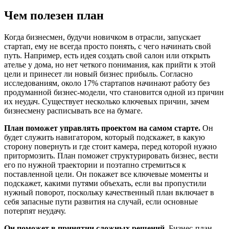
Чем полезен план
Когда бизнесмен, будучи новичком в отрасли, запускает
стартап, ему не всегда просто понять, с чего начинать свой
путь. Например, есть идея создать свой салон или открыть
ателье у дома, но нет четкого понимания, как прийти к этой
цели и принесет ли новый бизнес прибыль. Согласно
исследованиям, около 17% стартапов начинают работу без
продуманной бизнес-модели, что становится одной из причин
их неудач. Существует несколько ключевых причин, зачем
бизнесмену расписывать все на бумаге.
План поможет управлять проектом на самом старте.
Он
будет служить навигатором, который подскажет, в какую
сторону повернуть и где стоит камера, перед которой нужно
притормозить. План поможет структурировать бизнес, вести
его по нужной траектории и поэтапно стремиться к
поставленной цели. Он покажет все ключевые моменты и
подскажет, какими путями объехать, если вы пропустили
нужный поворот, поскольку качественный план включает в
себя запасные пути развития на случай, если основные
потерпят неудачу.
Он поможет в принятии сложных решений.
Бизнес-план —