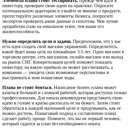
Элементы плана стоит тестировать.
Прежде чем идти к
инвестору, проверьте свою идею на практике. Опросите
потенциальную аудиторию и узнайте ее мнение о продукте,
протестируйте различные элементы бизнеса, попросите
экспертов проверить ваши данные и гипотезы. Чем лучше
проработан план на начальном этапе, тем выше его
жизнеспособность.
Нужно определить цели и задачи.
Предположим, что у вас
есть идея создать свой магазин украшений. Определитесь,
какой будет ваша цель на ближайшие 3-5 лет. Один магазин в
торговом центре, сеть магазинов, онлайн-магазин или выход
на рынок СНГ. Конкретизация целей поможет показать
инвестору, на какую прибыль он может рассчитывать, а
компании — увидеть свои возможные перспективы и
выстраивать к ним пошаговые ходы.
Плана не стоит бояться.
Написание бизнес-плана может
казаться большой и сложной работой, которая доступна только
профессионалам. Для начала рекомендуем представить свою
идею в голове и кратко расписать ее на бумаге. Затем стоит
обратиться к каждой маленькой цели и продумывать, как ее
можно достичь. Пошаговый подход к составлению плана
сделает работу проще. Помните, что вы не первый человек,
который садится за план без необходимого опыта.