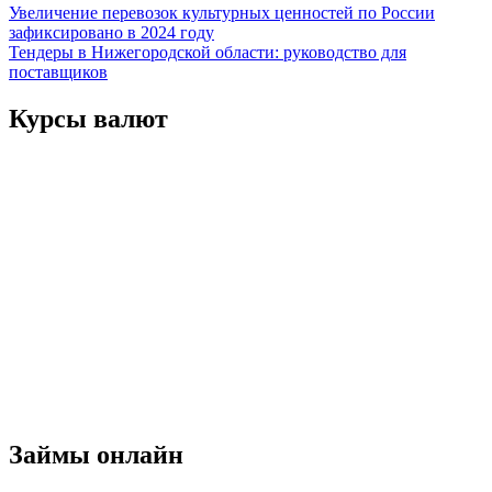
Навигация
Увеличение перевозок культурных ценностей по России
зафиксировано в 2024 году
по
Тендеры в Нижегородской области: руководство для
записям
поставщиков
Курсы валют
Займы онлайн