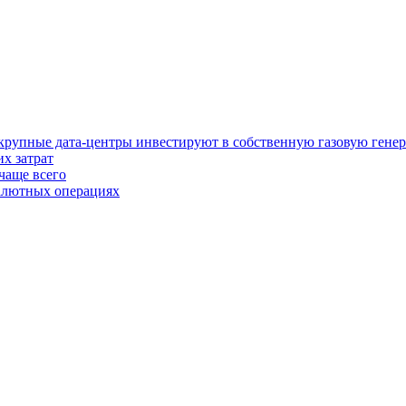
у крупные дата-центры инвестируют в собственную газовую гене
х затрат
чаще всего
валютных операциях