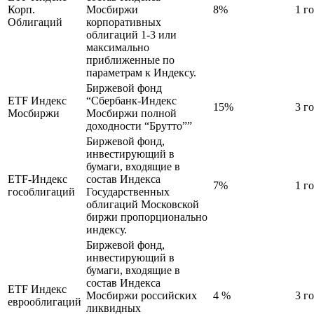
Корп.
Мосбиржи
8%
1 г
Облигаций
корпоративных
облигаций 1-3 или
максимально
приближенные по
параметрам к Индексу.
Биржевой фонд
ETF Индекс
“Сбербанк-Индекс
15%
3 г
Мосбиржи
Мосбиржи полной
доходности “Брутто””
Биржевой фонд,
инвестирующий в
бумаги, входящие в
ETF-Индекс
состав Индекса
7%
1 г
гособлигаций
Государственных
облигаций Московской
биржи пропорционально
индексу.
Биржевой фонд,
инвестирующий в
бумаги, входящие в
состав Индекса
ETF Индекс
Мосбиржи российских
4 %
3 г
еврооблигаций
ликвидных