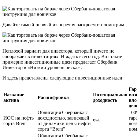
Давайте самый первый из перечня раскроем и посмотрим.
Неплохой вариант для инвестора, который ничего не
соображает в инвестициях. И ждать всего год. Вот такие
примерно инвестиционные идеи предлагает Сбербанк
Инвестор в «Низкий уровень риска» .
И здесь представлены следующие инвестиционные идеи:
Гар
Название
Потенциальная
воз
Расшифровка
актива
доходность
вл
ден
Облигация Сбербанка с
10
ИОС на нефть
доходностью, зависящей
гар
9%
сорта Brent
от динамики цены нефти
воз
сорта “Brent”
ном
Облигация Сбербанка с