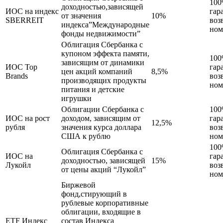
10
доходностью,зависящей
ИОС на индекс
гар
от значения
10%
SBERREIT
воз
индекса”Международные
ном
фонды недвижимости”
Облигация Сбербанка с
купоном эффекта памяти,
10
зависящим от динамики
ИОС Top
гар
цен акций компаний
8,5%
Brands
воз
производящих продукты
ном
питания и детские
игрушки
Облигации Сбербанка с
10
ИОС на рост
доходом, зависящим от
гар
12,5%
рубля
значения курса доллара
воз
США к рублю
ном
10
Облигация Сбербанка с
ИОС на
гар
доходностью, зависящей
15%
Лукойл
воз
от цены акций “Лукойл”
ном
Биржевой
фонд,стирующий в
рублевые корпоративные
облигации, входящие в
ETF Индекс
состав Индекса