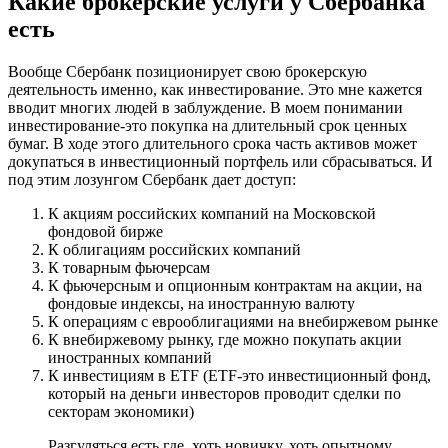
Какие брокерские услуги у Сбербанка
есть
Вообще Сбербанк позиционирует свою брокерскую
деятельность именно, как инвестирование. Это мне кажется
вводит многих людей в заблуждение. В моем понимании
инвестирование-это покупка на длительный срок ценных
бумаг. В ходе этого длительного срока часть активов может
докупаться в инвестиционный портфель или сбрасываться. И
под этим лозунгом Сбербанк дает доступ:
К акциям российских компаний на Московской
фондовой бирже
К облигациям российских компаний
К товарным фьючерсам
К фьючерсным и опционным контрактам на акции, на
фондовые индексы, на иностранную валюту
К операциям с еврооблигациями на внебиржевом рынке
К внебиржевому рынку, где можно покупать акции
иностранных компаний
К инвестициям в ETF (ETF-это инвестиционный фонд,
который на деньги инвесторов проводит сделки по
секторам экономики)
Разгуляться есть где, хоть новичку, хоть опытному