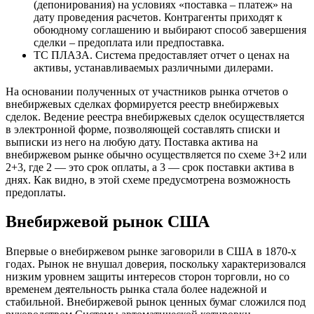
(депонирования) на условиях «поставка – платеж» на
дату проведения расчетов. Контрагенты приходят к
обоюдному соглашению и выбирают способ завершения
сделки – предоплата или предпоставка.
ТС ПЛАЗА. Система предоставляет отчет о ценах на
активы, устанавливаемых различными дилерами.
На основании полученных от участников рынка отчетов о
внебиржевых сделках формируется реестр внебиржевых
сделок. Ведение реестра внебиржевых сделок осуществляется
в электронной форме, позволяющей составлять списки и
выписки из него на любую дату. Поставка актива на
внебиржевом рынке обычно осуществляется по схеме 3+2 или
2+3, где 2 — это срок оплаты, а 3 — срок поставки актива в
днях. Как видно, в этой схеме предусмотрена возможность
предоплаты.
Внебиржевой рынок США
Впервые о внебиржевом рынке заговорили в США в 1870-х
годах. Рынок не внушал доверия, поскольку характеризовался
низким уровнем защиты интересов сторон торговли, но со
временем деятельность рынка стала более надежной и
стабильной. Внебиржевой рынок ценных бумаг сложился под