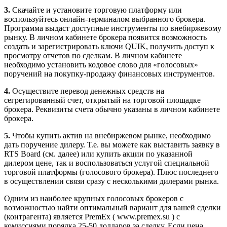
3.
Скачайте и установите торговую платформу или
воспользуйтесь онлайн-терминалом выбранного брокера.
Программа выдаст доступные инструменты по внебиржевому
рынку. В личном кабинете брокера появится возможность
создать и зарегистрировать ключи QUIK, получить доступ к
просмотру отчетов по сделкам. В личном кабинете
необходимо установить кодовое слово для «голосовых»
поручений на покупку-продажу финансовых инструментов.
4.
Осуществите перевод денежных средств на
сегрегированный счет, открытый на торговой площадке
брокера. Реквизиты счета обычно указаны в личном кабинете
брокера.
5.
Чтобы купить актив на внебиржевом рынке, необходимо
дать поручение дилеру. Т.е. вы можете как выставить заявку в
RTS Board (см. далее) или купить акции по указанной
дилером цене, так и воспользоваться услугой специальной
торговой платформы (голосового брокера). Плюс последнего
в осуществлении связи сразу с несколькими дилерами рынка.
Одним из наиболее крупных голосовых брокеров с
возможностью найти оптимальный вариант для вашей сделки
(контрагента) является PremEx ( www.premex.su ) с
комиссиями порядка 25-50 долларов за сделку. Если цена