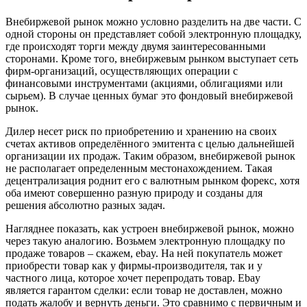
Внебиржевой рынок можно условно разделить на две части. С
одной стороны он представляет собой электронную площадку,
где происходят торги между двумя заинтересованными
сторонами. Кроме того, внебиржевым рынком выступает сеть
фирм-организаций, осуществляющих операции с
финансовыми инструментами (акциями, облигациями или
сырьем). В случае ценных бумаг это фондовый внебиржевой
рынок.
Дилер несет риск по приобретению и хранению на своих
счетах активов определённого эмитента с целью дальнейшей
организации их продаж. Таким образом, внебиржевой рынок
не располагает определенным местонахождением. Такая
децентрализация роднит его с валютным рынком форекс, хотя
оба имеют совершенно разную природу и созданы для
решения абсолютно разных задач.
Нагляднее показать, как устроен внебиржевой рынок, можно
через такую аналогию. Возьмем электронную площадку по
продаже товаров – скажем, ebay. На ней покупатель может
приобрести товар как у фирмы-производителя, так и у
частного лица, которое хочет перепродать товар. Ebay
является гарантом сделки: если товар не доставлен, можно
подать жалобу и вернуть деньги. Это сравнимо с первичным и