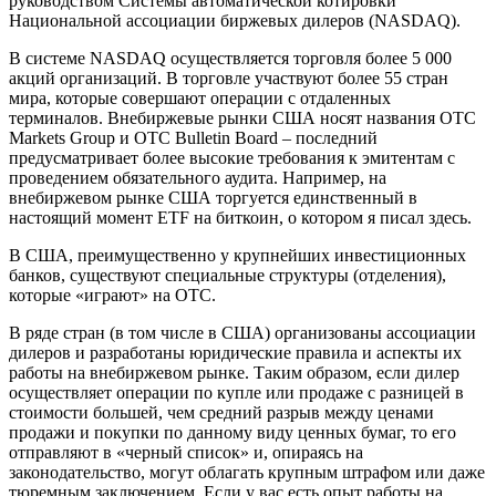
руководством Системы автоматической котировки
Национальной ассоциации биржевых дилеров (NASDAQ).
В системе NASDAQ осуществляется торговля более 5 000
акций организаций. В торговле участвуют более 55 стран
мира, которые совершают операции с отдаленных
терминалов. Внебиржевые рынки США носят названия OTC
Markets Group и OTC Bulletin Board – последний
предусматривает более высокие требования к эмитентам с
проведением обязательного аудита. Например, на
внебиржевом рынке США торгуется единственный в
настоящий момент ETF на биткоин, о котором я писал здесь.
В США, преимущественно у крупнейших инвестиционных
банков, существуют специальные структуры (отделения),
которые «играют» на OTC.
В ряде стран (в том числе в США) организованы ассоциации
дилеров и разработаны юридические правила и аспекты их
работы на внебиржевом рынке. Таким образом, если дилер
осуществляет операции по купле или продаже с разницей в
стоимости большей, чем средний разрыв между ценами
продажи и покупки по данному виду ценных бумаг, то его
отправляют в «черный список» и, опираясь на
законодательство, могут облагать крупным штрафом или даже
тюремным заключением. Если у вас есть опыт работы на