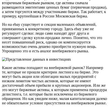
вторичным биржевым рынком, где активы сначала
размещаются эмитентами ценных бумаг (первичная продажа),
а затем торгуются между участниками биржи. Так работает, к
примеру, крупнейшая в России Московская биржа.
Но на ebay существует и секция маленьких объявлений,
привязанных к конкретному городу. Здесь ebay уже не
регулирует сделки: люди сами находят друг друга и
совершают сделку купли-продажи лично. Понятно, что это
несет повышенный риск, однако он компенсируется
возможностью очень дешево приобрести нужную вещь.
Упрощенно это и есть аналог внебиржевого рынка.
Какие активы попадают на внебиржевой рынок? Например
те, которые не прошли критерии листинга на бирже. Это
могут быть акции или облигации малых предприятий с
низким лимитом чистых активов, которые не имеют
достаточный объем прибыли и крупных акционеров. Или же
это могут биржевые активы, к которым применена процедура
делистинга, т.е. которые были исключены из биржевого
обращения. Но как увидим ниже, малая капитализация далеко
не обязательное условие присутствия на внебиржевом рынке.