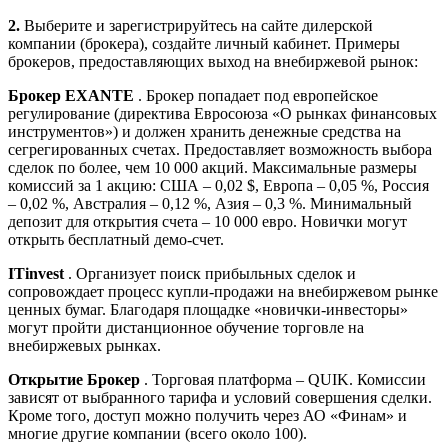
2.
Выберите и зарегистрируйтесь на сайте дилерской
компании (брокера), создайте личный кабинет. Примеры
брокеров, предоставляющих выход на внебиржевой рынок:
Брокер EXANTE
. Брокер попадает под европейское
регулирование (директива Евросоюза «О рынках финансовых
инструментов») и должен хранить денежные средства на
сегрегированных счетах. Предоставляет возможность выбора
сделок по более, чем 10 000 акций. Максимальные размеры
комиссий за 1 акцию: США – 0,02 $, Европа – 0,05 %, Россия
– 0,02 %, Австралия – 0,12 %, Азия – 0,3 %. Минимальный
депозит для открытия счета – 10 000 евро. Новички могут
открыть бесплатный демо-счет.
ITinvest
. Организует поиск прибыльных сделок и
сопровождает процесс купли-продажи на внебиржевом рынке
ценных бумаг. Благодаря площадке «новички-инвесторы»
могут пройти дистанционное обучение торговле на
внебиржевых рынках.
Открытие Брокер
. Торговая платформа – QUIK. Комиссии
зависят от выбранного тарифа и условий совершения сделки.
Кроме того, доступ можно получить через АО «Финам» и
многие другие компании (всего около 100).