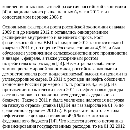
количественных показателей развития российской экономики
[4] и национального рынка ценных бумаг в 2012 г. и в
сопоставимом периоде 2008 г.
Основными факторами роста российской экономики с начала
2009 г. и до начала 2012 г. оставались одновременное
расширение внутреннего и внешнего спроса. Рост
физического объема ВВП в I квартале 2012 г. относительно I
квартала 2011 г., по оценке Росстата, составил 4,9 %, и был
обусловлен увеличением сельскохозяйственного производства
в январе -. феврале, а также ускоренным ростом
потребительских расходов [14]. Несмотря на ослабление
темпов роста мировой экономики, российская экономика
демонстрировала рост, поддерживаемый высокими ценами на
углеводородное сырье. В 2011 г. рост цен на нефть обеспечил
экономике России примерно 1 п. п. роста из 4,3 % [3]. На
протяжении практически всего 2011 г. нефтегазовые доходы
составляли около половины всех доходов федерального
бюджета. Также в 2011 г. была увеличена налоговая нагрузка
на газовую отрасль (ставка НДПИ на газ выросла на 61 % по
сравнению с уровнем 2010 г.). В результате по итогам года
нефтегазовые доходы составили 49,6 % всех доходов
федерального бюджета [14]. Что касается другого источника
финансирования государственных расходов, то на 01.02.2012