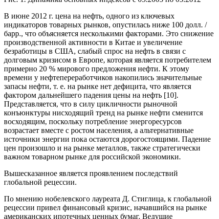
В июне 2012 г. цена на нефть, одного из ключевых
индикаторов товарных рынков, опустилась ниже 100 долл. /
барр., что объясняется несколькими факторами. Это снижение
производственной активности в Китае и увеличение
безработицы в США, слабый спрос на нефть в связи с
долговым кризисом в Европе, которая является потребителем
примерно 20 % мирового предложения нефти. К этому
времени у нефтепереработчиков накопились значительные
запасы нефти, т. е. на рынке нет дефицита, что является
фактором дальнейшего падения цены на нефть [10].
Представляется, что в силу цикличности рыночной
конъюнктуры нисходящий тренд на рынке нефти сменится
восходящим, поскольку потребление энергоресурсов
возрастает вместе с ростом населения, а альтернативные
источники энергии пока остаются дорогостоящими. Падение
цен произошло и на рынке металлов, также стратегически
важном товарном рынке для российской экономики.
Вышесказанное является проявлением последствий
глобальной рецессии.
По мнению нобелевского лауреата Д. Стиглица, к глобальной
рецессии привел финансовый кризис, начавшийся на рынке
американских ипотечных ценных бумаг. Ведущие