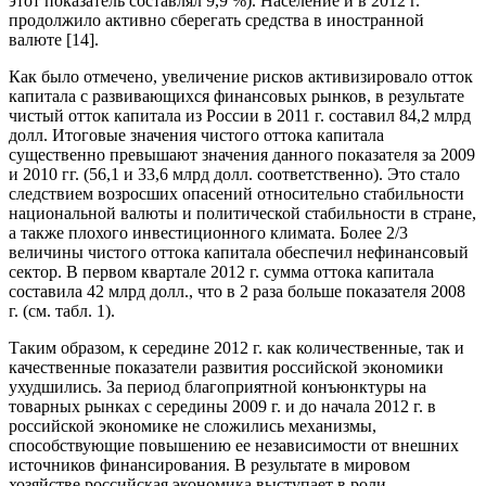
этот показатель составлял 9,9 %). Население и в 2012 г.
продолжило активно сберегать средства в иностранной
валюте [14].
Как было отмечено, увеличение рисков активизировало отток
капитала с развивающихся финансовых рынков, в результате
чистый отток капитала из России в 2011 г. составил 84,2 млрд
долл. Итоговые значения чистого оттока капитала
существенно превышают значения данного показателя за 2009
и 2010 гг. (56,1 и 33,6 млрд долл. соответственно). Это стало
следствием возросших опасений относительно стабильности
национальной валюты и политической стабильности в стране,
а также плохого инвестиционного климата. Более 2/3
величины чистого оттока капитала обеспечил нефинансовый
сектор. В первом квартале 2012 г. сумма оттока капитала
составила 42 млрд долл., что в 2 раза больше показателя 2008
г. (см. табл. 1).
Таким образом, к середине 2012 г. как количественные, так и
качественные показатели развития российской экономики
ухудшились. За период благоприятной конъюнктуры на
товарных рынках с середины 2009 г. и до начала 2012 г. в
российской экономике не сложились механизмы,
способствующие повышению ее независимости от внешних
источников финансирования. В результате в мировом
хозяйстве российская экономика выступает в роли