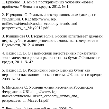
1. ЕршовМ. В. Мир в посткризисных условиях -новые
проблемы // Деньги и кредит, 2012. № 1.
2. Изряднова О. Реальный сектор экономики: факторы и
тенденции. URL: http://www. iep.
ru/files/text/trends/Russian_economy_trends_and_
perspectives_in_May2012.pdf.
3. Кувшинова О. Вторая волна. Россия испытывает дежавю:
нефть, рубль и акции дешевеют, экономика замедляется //
Ведомости, 2012. 4 июня.
4. Лахно Ю. В. О взаимосвязи качественных показателей
экономического роста и рынка ценных бумаг // Финансы и
кредит, 2011. № 42.
5. Лахно Ю. В. Российский рынок ценных бумаг как
неравновесная экономическая система // Финансы и кредит,
2008. № 34.
6. Мисихина С. Уровень жизни населения Российской
Федерации. URL: http://www. iep.
ru/files/text/trends/Russian_economy_trends_and_
perspectives_in_May2012.pdf.
7. Российский фондовывй рынок-2008. Со-