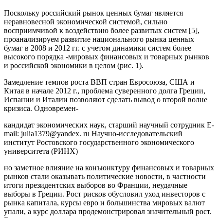
Поскольку российский рынок ценных бумаг является
неравновесной экономической системой, сильно
восприимчивой к воздействию более развитых систем [5],
проанализируем развитие национального рынка ценных
бумаг в 2008 и 2012 гг. с учетом динамики систем более
высокого порядка -мировых финансовых и товарных рынков
и российской экономики в целом (рис. 1).
Замедление темпов роста ВВП стран Евросоюза, США и
Китая в начале 2012 г., проблема суверенного долга Греции,
Испании и Италии позволяют сделать вывод о второй волне
кризиса. Одновремен-
кандидат экономических наук, старший научный сотрудник Е-
mail: julia1379@yandex. ru Научно-исследовательский
институт Ростовского государственного экономического
университета (РИНХ)
но заметное влияние на конъюнктуру финансовых и товарных
рынков стали оказывать политические новости, в частности
итоги президентских выборов во Франции, неудачные
выборы в Греции. Рост рисков обусловил уход инвесторов с
рынка капитала, курсы евро и большинства мировых валют
упали, а курс доллара продемонстрировал значительный рост.