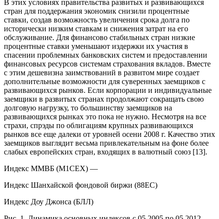
В этих условиях правительства развитых и развивающихся
стран для поддержания экономик снизили процентные
ставки, создав возможность увеличения срока долга по
исторически низким ставкам и снижения затрат на его
обслуживание. Для финансово стабильных стран низкие
процентные ставки уменьшают издержки их участия в
спасении проблемных банковских систем и предоставлении
финансовых ресурсов системам страхования вкладов. Вместе
с этим дешевизна заимствований в развитом мире создает
дополнительные возможности для суверенных заемщиков с
развивающихся рынков. Если корпорации и индивидуальные
заемщики в развитых странах продолжают сокращать свою
долговую нагрузку, то большинству заемщиков на
развивающихся рынках это пока не нужно. Несмотря на все
страхи, спрэды по облигациям крупных развивающихся
рынков все еще далеки от уровней осени 2008 г. Качество этих
заемщиков выглядит весьма привлекательным на фоне более
слабых европейских стран, входящих в валютный союз [13].
Индекс ММВБ (М1СЕХ) —
Индекс Шанхайской фондовой биржи (88ЕС)
Индекс Доу Джонса (БЛЛ)
Рис. 1. Динамика основных индексов с 05.2005 по 05.2012