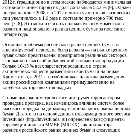
2012 г. (традиционно в этом месяце наблюдается минимальная
активность инвесторов) их доля составляла 52,3 % [9]. Однако
по сравнению с 2008 г. в 2012 г. число участников физических
лиц увеличилось в 1,6 раза и составило примерно 700 тыс.
чел. [7, 8]. Это можно считать положительным моментом в
развитии национального рынка ценных бумаг за последние
четыре года.
Основная проблема российского рынка ценных бумаг за
анализируемый период не была решена — на рынке ценных
бумаг слабо представлены предприятия различных секторов
экономики с высокой добавленной стоимостью продукции.
Только 10-15 % всех зарегистрированных в стране
акционерных обществ разместили свои бумаги на бирже.
Кроме этого, в 2011 г. возобновилась практика размещения
акций российскими компаниями преимущественно на
зарубежных торговых площадках.
С помощью эконометрического инструментария автором
проведена проверка, как изменилось влияние систем более
высокого порядка на динамику национального рынка ценных
бумаг. Для этого на основе данных информационного ресурса
Investfunds (http://investfunds. ru) определены коэффициенты
корреляции индекса ММВБ (MICEX) как индикатора
развития российского рынка ценных бумаг и следующих