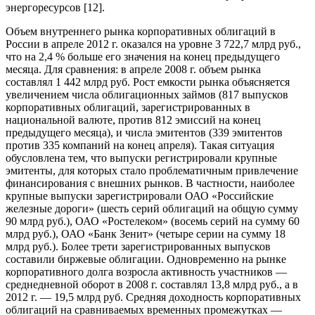
энергоресурсов [12].
Объем внутреннего рынка корпоративных облигаций в
России в апреле 2012 г. оказался на уровне 3 722,7 млрд руб.,
что на 2,4 % больше его значения на конец предыдущего
месяца. Для сравнения: в апреле 2008 г. объем рынка
составлял 1 442 млрд руб. Рост емкости рынка объясняется
увеличением числа облигационных займов (817 выпусков
корпоративных облигаций, зарегистрированных в
национальной валюте, против 812 эмиссий на конец
предыдущего месяца), и числа эмитентов (339 эмитентов
против 335 компаний на конец апреля). Такая ситуация
обусловлена тем, что выпуски регистрировали крупные
эмитенты, для которых стало проблематичным привлечение
финансирования с внешних рынков. В частности, наиболее
крупные выпуски зарегистрировали ОАО «Российские
железные дороги» (шесть серий облигаций на общую сумму
90 млрд руб.), ОАО «Ростелеком» (восемь серий на сумму 60
млрд руб.), ОАО «Банк Зенит» (четыре серии на сумму 18
млрд руб.). Более трети зарегистрированных выпусков
составили биржевые облигации. Одновременно на рынке
корпоративного долга возросла активность участников —
среднедневной оборот в 2008 г. составлял 13,8 млрд руб., а в
2012 г. — 19,5 млрд руб. Средняя доходность корпоративных
облигаций на сравниваемых временных промежутках —