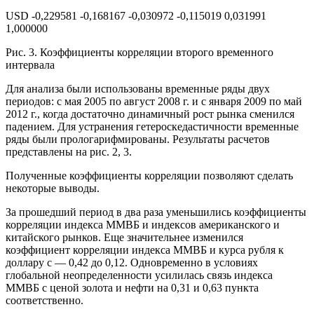
USD -0,229581 -0,168167 -0,030972 -0,115019 0,031991
1,000000
Рис. 3. Коэффициенты корреляции второго временного
интервала
Для анализа были использованы временные ряды двух
периодов: с мая 2005 по август 2008 г. и с января 2009 по май
2012 г., когда достаточно динамичный рост рынка сменился
падением. Для устранения гетероскедастичности временные
ряды были прологарифмированы. Результаты расчетов
представлены на рис. 2, 3.
Полученные коэффициенты корреляции позволяют сделать
некоторые выводы.
За прошедший период в два раза уменьшились коэффициенты
корреляции индекса ММВБ и индексов американского и
китайского рынков. Еще значительнее изменился
коэффициент корреляции индекса ММВБ и курса рубля к
доллару с — 0,42 до 0,12. Одновременно в условиях
глобальной неопределенности усилилась связь индекса
ММВБ с ценой золота и нефти на 0,31 и 0,63 пункта
соответственно.