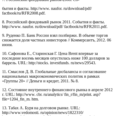
бытия и факты. http://www. naufor. ru/download/pdf/
factbook/ru/RFR2008.pdf.
8. Российский фондовывй рынок 2011. События и факты.
http://www. naufor. ru/download/pdf/ factbook/ru/RFR2011.pdf.
9. Руденко П. Банк России взял полбиржи. В объеме торгов
снижается доля частных инвесторов // Коммерсантъ, 2012. 06
июня.
10. Сафонова Е., Старинская Г. Цена Brent впервые за
последние восемь месяцев опустилась ниже 100 долларов за
баррель. URL: http://stocks. investfunds. ru/news/29543.
11. Смыслов Д. В. Глобальные дисбалансы и согласование
национальных макроэкономических политик в рамках
«Группы 20» // Деньги и кредит, 2011. № 8.
12. Состояние внутреннего финансового рынка в апреле 2012
г. URL: http://www. cbr. ru/analytics/ fin_r/fin_m/print. asp?
file=1204_fin_m. htm.
13. Табах А. Буря на долговом рынке. URL:
http://www.vedomosti. ru/opinion/news/1822310/