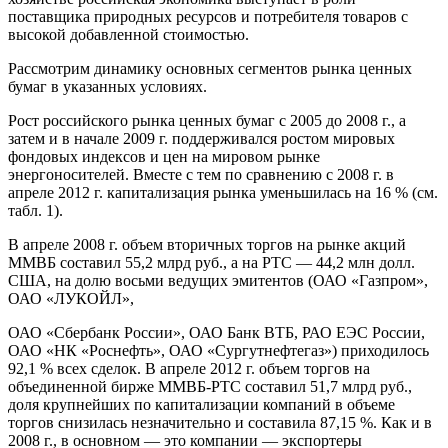
поставщика природных ресурсов и потребителя товаров с
высокой добавленной стоимостью.
Рассмотрим динамику основных сегментов рынка ценных
бумаг в указанных условиях.
Рост российского рынка ценных бумаг с 2005 до 2008 г., а
затем и в начале 2009 г. поддерживался ростом мировых
фондовых индексов и цен на мировом рынке
энергоносителей. Вместе с тем по сравнению с 2008 г. в
апреле 2012 г. капитализация рынка уменьшилась на 16 % (см.
табл. 1).
В апреле 2008 г. объем вторичных торгов на рынке акций
ММВБ составил 55,2 млрд руб., а на РТС — 44,2 млн долл.
США, на долю восьми ведущих эмитентов (ОАО «Газпром»,
ОАО «ЛУКОЙЛ»,
ОАО «Сбербанк России», ОАО Банк ВТБ, РАО ЕЭС России,
ОАО «НК «Роснефть», ОАО «Сургутнефтегаз») приходилось
92,1 % всех сделок. В апреле 2012 г. объем торгов на
объединенной бирже ММВБ-РТС составил 51,7 млрд руб.,
доля крупнейших по капитализации компаний в объеме
торгов снизилась незначительно и составила 87,15 %. Как и в
2008 г., в основном — это компании — экспортеры