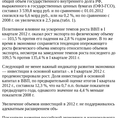
общий объем государственного внутреннего долга РФ,
выраженного в государственных ценных бумагах (ОФЗ-ГСО),
составил 3 539,8 млрд руб. и по сравнению с 01.01.2012
снизился на 6,6 млрд руб., или на 0,2 %, но по сравнению с
2008 г. он увеличился в 2,5 раза.(табл. 1).
Позитивное влияние на ускорение темпов роста ВВП в I
квартале 2012 г. оказал рост экспорта по физическому объему
— 103,5 % против его падения на 2,8 % годом ранее. В то же
время в экономике сохраняется тенденция опережающего
роста физического объема импорта относительно объемов
экспорта, несмотря на замедление темпов роста последнего до
109,5 % против 135,4 % в I квартале 2011 г.
Следующий не менее важный индикатор развития экономики
— инвестиции в основной капитал -. в I квартале 2012 г.
продемонстрировали рост. Доля инвестиций в основной
капитал в ВВП, по предварительной оценке итогов I квартала
2012 г., составила 12,3 %, что на 0,7 п.п. больше показателя
предыдущего года, однакоэто значение на 4,4 % меньше
показателя 2008 г.
Увеличение объемов инвестиций в 2012 г. не поддерживалось
адекватным расширением объ-
Показатели развития российской экономики и национального