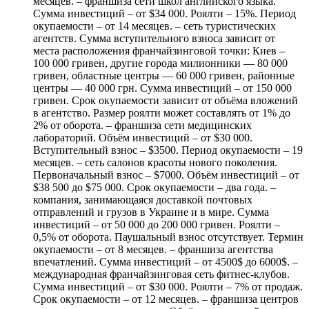
месяцев. – франшиза сети школ английского языка.
Сумма инвестиций – от $34 000. Роялти – 15%. Период
окупаемости – от 14 месяцев. – сеть туристических
агентств. Сумма вступительного взноса зависит от
места расположения франчайзинговой точки: Киев –
100 000 гривен, другие города милионники — 80 000
гривен, областные центры — 60 000 гривен, районные
центры — 40 000 грн. Сумма инвестиций – от 150 000
гривен. Срок окупаемости зависит от объёма вложений
в агентство. Размер роялти может составлять от 1% до
2% от оборота. – франшиза сети медицинских
лабораторий. Объём инвестиций – от $30 000.
Вступительный взнос – $3500. Период окупаемости – 19
месяцев. – сеть салонов красоты нового поколения.
Первоначальный взнос – $7000. Объём инвестиций – от
$38 500 до $75 000. Срок окупаемости – два года. –
компания, занимающаяся доставкой почтовых
отправлений и грузов в Украине и в мире. Сумма
инвестиций – от 50 000 до 200 000 гривен. Роялти –
0,5% от оборота. Паушальный взнос отсутствует. Термин
окупаемости – от 8 месяцев. – франшиза агентства
впечатлений. Сумма инвестиций – от 4500$ до 6000$. –
международная франчайзинговая сеть фитнес-клубов.
Сумма инвестиций – от $30 000. Роялти – 7% от продаж.
Срок окупаемости – от 12 месяцев. – франшиза центров