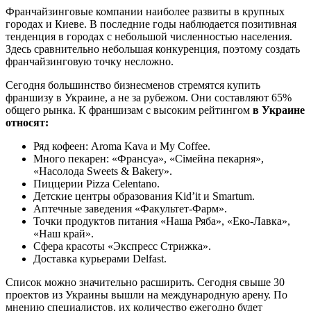
Франчайзинговые компании наиболее развиты в крупных
городах и Киеве. В последние годы наблюдается позитивная
тенденция в городах с небольшой численностью населения.
Здесь сравнительно небольшая конкуренция, поэтому создать
франчайзинговую точку несложно.
Сегодня большинство бизнесменов стремятся купить
франшизу в Украине, а не за рубежом. Они составляют 65%
общего рынка. К франшизам с высоким рейтингом
в Украине
относят:
Ряд кофеен: Aroma Kava и My Coffee.
Много пекарен: «Франсуа», «Сімейна пекарня»,
«Насолода Sweets & Bakery».
Пиццерии Pizza Celentano.
Детские центры образования Kid’it и Smartum.
Аптечные заведения «Факультет-Фарм».
Точки продуктов питания «Наша Ряба», «Еко-Лавка»,
«Наш край».
Сфера красоты «Экспресс Стрижка».
Доставка курьерами Delfast.
Список можно значительно расширить. Сегодня свыше 30
проектов из Украины вышли на международную арену. По
мнению специалистов, их количество ежегодно будет