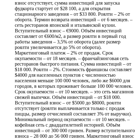
взнос отсутствует, сумма инвестиций для запуска
фудкорта стартует от $28 100, а для открытия
стационарного заведения – от $33 800. Роялти – 2% от
оборота. Термин возврата инвестиций – от 6 месяцев. –
сеть ресторанов японской и итальянской кухни.
Вступительный взнос – €9000. Объём инвестиций
составляет от €600/м2, а размер роялти в первый год
работы заведения – 3,5% от оборота (далее размер
роялти увеличивается до 5% от оборота).
Маркетинговый платеж – 2% от продаж. Срок
окупаемости – от 18 месяцев. – франчайзинговая сеть
ресторанов быстрого питания. Сумма инвестиций – от
$18 000. Роялти – 2%. Стоимость франшизы составляет
$4000 для населенных пунктов с численностью
населения меньше 100 000 человек, либо же $6000 для
городов, в которых проживает больше 100 000 человек.
Срок окупаемости – от 10 месяцев. – это сеть магазинов
свежей выпечки. Объём инвестиций – от $18 000.
Вступительный взнос – от $5000 до $8000, роялти
отсутствует (роялти выплачивается только с продаж
пиццы, размер отчислений составляет 3% от выручки).
Минимальный период окупаемости – от 10 месяцев. –
кофейная сеть с двадцатилетней историей. Объём
инвестиций – от 300 000 гривен. Размер вступительного
взноса – 28 000 до 56 000 гривен. Маркетинговый взнос