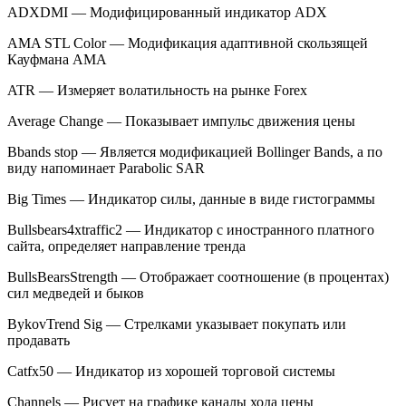
ADXDMI — Модифицированный индикатор ADX
AMA STL Color — Модификация адаптивной скользящей
Кауфмана АМА
ATR — Измеряет волатильность на рынке Forex
Average Change — Показывает импульс движения цены
Bbands stop — Является модификацией Bollinger Bands, а по
виду напоминает Parabolic SAR
Big Times — Индикатор силы, данные в виде гистограммы
Bullsbears4xtraffic2 — Индикатор с иностранного платного
сайта, определяет направление тренда
BullsBearsStrength — Отображает соотношение (в процентах)
сил медведей и быков
BykovTrend Sig — Стрелками указывает покупать или
продавать
Catfx50 — Индикатор из хорошей торговой системы
Channels — Рисует на графике каналы хода цены