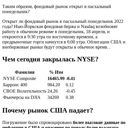
Таким образом, фондовый рынок открыт в пасхальный
понедельник?
Открыт ли фондовый рынок в пасхальный понедельник 2022
года? Нью-Йоркская фондовая биржа и Nasdaq возобновят
работу в обычном режиме в понедельник, 18 апреля, и
откроются в 9:30 утра по восточному времени, а
предрыночные торги начнутся в 6:00 утра. Облигации США и
внебиржевые рынки будут открыты в обычное время. .
Чем сегодня закрылась NYSE?
Фамилия
% Изм
NYSE Composite
16465.99
-0.41
Барронс 400
984.20
0.12
CBOE Волатильность
24.26
-0.45
Фьючерсы на DJIA
34269
0.38
Почему рынок США падает?
Погружение было спровоцировано
более высокие данные по
инфляции в США и опасения по поводу более высокого,