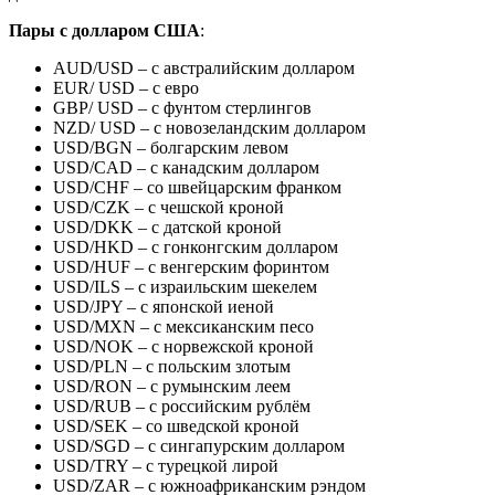
Пары с долларом США
:
AUD/USD – с австралийским долларом
EUR/ USD – с евро
GBP/ USD – с фунтом стерлингов
NZD/ USD – с новозеландским долларом
USD/BGN – болгарским левом
USD/CAD – с канадским долларом
USD/CHF – со швейцарским франком
USD/CZK – с чешской кроной
USD/DKK – с датской кроной
USD/HKD – с гонконгским долларом
USD/HUF – с венгерским форинтом
USD/ILS – с израильским шекелем
USD/JPY – с японской иеной
USD/MXN – с мексиканским песо
USD/NOK – с норвежской кроной
USD/PLN – с польским злотым
USD/RON – с румынским леем
USD/RUB – с российским рублём
USD/SEK – со шведской кроной
USD/SGD – с сингапурским долларом
USD/TRY – с турецкой лирой
USD/ZAR – с южноафриканским рэндом