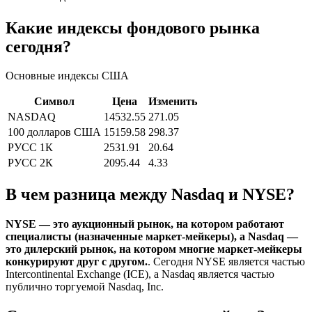
Какие индексы фондового рынка
сегодня?
Основные индексы США
Символ
Цена
Изменить
NASDAQ
14532.55
271.05
100 долларов США
15159.58
298.37
РУСС 1К
2531.91
20.64
РУСС 2К
2095.44
4.33
В чем разница между Nasdaq и NYSE?
NYSE — это аукционный рынок, на котором работают
специалисты (назначенные маркет-мейкеры), а Nasdaq —
это дилерский рынок, на котором многие маркет-мейкеры
конкурируют друг с другом.
. Сегодня NYSE является частью
Intercontinental Exchange (ICE), а Nasdaq является частью
публично торгуемой Nasdaq, Inc.