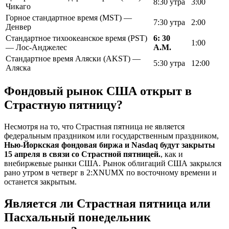
8:30 утра
3:00
Чикаго
Горное стандартное время (MST) —
7:30 утра
2:00
Денвер
Стандартное тихоокеанское время (PST)
6: 30
1:00
— Лос-Анджелес
А.М.
Стандартное время Аляски (AKST) —
5:30 утра
12:00
Аляска
Фондовый рынок США открыт в
Страстную пятницу?
Несмотря на то, что Страстная пятница не является
федеральным праздником или государственным праздником,
Нью-Йоркская фондовая биржа и Nasdaq будут закрыты
15 апреля в связи со Страстной пятницей.
, как и
внебиржевые рынки США. Рынок облигаций США закрылся
рано утром в четверг в 2:XNUMX по восточному времени и
останется закрытым.
Является ли Страстная пятница или
Пасхальный понедельник