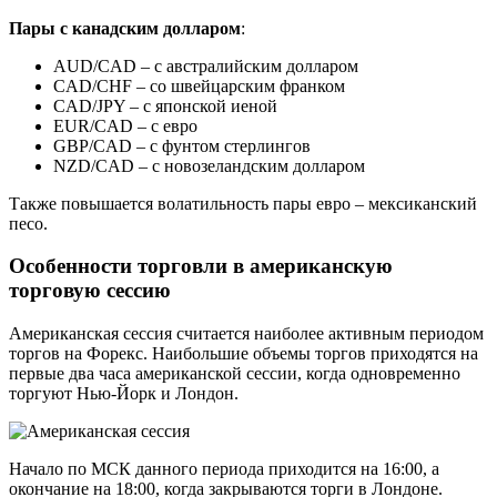
Пары с канадским долларом
:
AUD/CAD – с австралийским долларом
CAD/CHF – со швейцарским франком
CAD/JPY – с японской иеной
EUR/CAD – с евро
GBP/CAD – с фунтом стерлингов
NZD/CAD – с новозеландским долларом
Также повышается волатильность пары евро – мексиканский
песо.
Особенности торговли в американскую
торговую сессию
Американская сессия считается наиболее активным периодом
торгов на Форекс. Наибольшие объемы торгов приходятся на
первые два часа американской сессии, когда одновременно
торгуют Нью-Йорк и Лондон.
Начало по МСК данного периода приходится на 16:00, а
окончание на 18:00, когда закрываются торги в Лондоне.