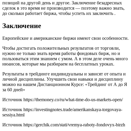
позиций на другой день и другое. Заключение безадресных
сделок в это время не производится — поэтому важно знать,
до скольки работает биржа, чтобы успеть их заключить .
Заключение
Европейские и американские биржи имеют свои особенности.
Чтобы достигать положительных результатов от торговли,
нужно не только знать время работы фондовых бирж, но и
пользоваться этим знанием с умом. А в этом деле очень много
нюансов, которые мы разбираем на бесплатных уроках.
Результаты в трейдинге индивидуальны и зависят от опыта и
личной дисциплины. Улучшить свои навыки и дисциплину
можно на нашем Дистанционном Курсе: «Трейдинг от А до Я
за 60 дней»
Источник
https://themoney.co/ru/what-time-do-us-markets-open/
Источник
https://investingnotes.trade/amerikanskaya-torgovaya-
sessiya.html
Источник
https://gerchik.com/stati/vremya-raboty-fondovyx-birzh