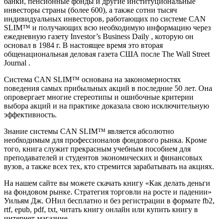
банки, пенсионные фонды и другие институциональные
инвесторы страны (более 600), а также сотни тысяч
индивидуальных инвесторов, работающих по системе CAN
SLIM™ и получающих всю необходимую информацию через
ежедневную газету Investor’s Business Daily , которую он
основал в 1984 г. В настоящее время это вторая
общенациональная деловая газета США после The Wall Street
Journal .
Система CAN SLIM™ основана на закономерностях
поведения самых прибыльных акций в последние 50 лет. Она
опровергает многие стереотипы и ошибочные критерии
выбора акций и на практике доказала свою исключительную
эффективность.
Знание системы CAN SLIM™ является абсолютно
необходимым для профессионалов фондового рынка. Кроме
того, книга служит прекрасным учебным пособием для
преподавателей и студентов экономических и финансовых
вузов, а также всех тех, кто стремится зарабатывать на акциях.
На нашем сайте вы можете скачать книгу «Как делать деньги
на фондовом рынке. Стратегия торговли на росте и падении»
Уильям Дж. ОНил бесплатно и без регистрации в формате fb2,
rtf, epub, pdf, txt, читать книгу онлайн или купить книгу в
интернет-магазине.