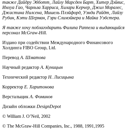
также Дайдру Эбботт, Лайлу Марсден Барт, Хитер Дэйвис,
Инхуа Гао, Чарльза Харриса, Хилари Керчер, Джил Моралес,
Джастина Нилсена, Мишель Плэйфорд, Уэнди Райдт, Лайзу
Рубин, Кэти Шерман, Гэри Слимэйкера и Майка Уэбстера.
Я также хочу поблагодарить Филипа Раппела и выдающийся
персонал McGraw-Hill.
Издано при содействии Международного Финансового
Холдинга FIBO Group, Ltd.
Перевод
А. Шматова
Научный редактор
А. Куницын
Технический редактор
Н. Лисицына
Корректор
Е. Харитонова
Верстальщик
А. Фоминов
Дизайн обложки
DesignDepot
© William J. O’Neil, 2002
© The McGraw-Hill Companies, Inc., 1988, 1991,1995