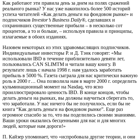
Как работают эти правила день за днем на полях сражений
реального рынка? У нас уже накопилось более 500 историй
успеха читателей «Как делать деньги на фондовом рынке» и
подписчиков
Investor’s Business Daily®
, сделавших и
сохранивших существенные прибыли – в несколько сот
процентов, а то и больше, – используя правила и принципы,
излагаемые в обоих изданиях.
Назовем некоторых из этих здравомыслящих подписчиков.
Индивидуальные инвесторы Р. и Д. Тэнк говорят: «Мы
использовали IBD в течение приблизительно девяти лет,
пользовались CAN SLIMTM и читали вашу книгу. В
результате лишь с начала 1998 г. нам удалось заработать
прибыль в 5000 %. Газета сыграла для нас критически важную
роль в 2000 г… Она позволила нам в марте 2000 г. определить
кульминационный момент на Nasdaq, что ясно
проиллюстрировало ценность IBD. В конце концов, чтобы
делать деньги на рынках, вы должны научиться сберегать то,
что заработали. У нас ничего бы не получилось, если бы не
книга “Как делать деньги на фондовом рынке”. Еще раз
огромное спасибо за то, что вы поделились своими знаниями.
Ваши уроки оказались бесценными для нас и для многих
людей, которые нам дороги!»
П. Кайзер упоминает, что «испробовала другие теории, и они