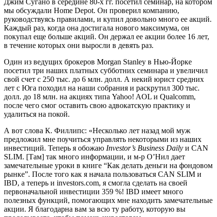
Джим Сугано в середине 80-х гг. посетил семинар, на котором
мы обсуждали Home Depot. Он проверил компанию,
руководствуясь правилами, и купил довольно много ее акций.
Каждый раз, когда она достигала нового максимума, он
покупал еще больше акций. Он держал ее акции более 16 лет,
в течение которых они выросли в девять раз.
Один из ведущих брокеров Morgan Stanley в Нью-Йорке
посетил три наших платных субботних семинара и увеличил
свой счет с 250 тыс. до 6 млн. долл. А некий юрист средних
лет с Юга походил на наши собрания и раскрутил 300 тыс.
долл. до 18 млн. на акциях типа Yahoo! AOL и Qualcomm,
после чего смог оставить свою адвокатскую практику и
удалиться на покой.
А вот слова К. Филлипс: «Несколько лет назад мой муж
предложил мне поучиться управлять некоторыми из наших
инвестиций. Теперь я обожаю
Investor’s Business Daily
и CAN
SLIM. [Там] так много информации, и м-р О’Нил дает
замечательные уроки в книге “Как делать деньги на фондовом
рынке”. После того как я начала пользоваться CAN SLIM и
IBD, а теперь и investors.com, я смогла сделать на своей
первоначальной инвестиции 359 %! IBD имеет много
полезных функций, помогающих мне находить замечательные
акции. Я благодарна вам за всю ту работу, которую вы