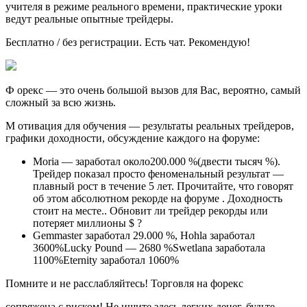
учителя в режиме реального времени, практические уроки
ведут реальные опытные трейдеры.
Бесплатно / без регистрации. Есть чат. Рекомендую!
Ф орекс — это очень большой вызов для Вас, вероятно, самый
сложный за всю жизнь.
М отивация для обучения — результаты реальных трейдеров,
графики доходности, обсуждение каждого на форуме:
Moria — заработал около200.000 %(двести тысяч %).
Трейдер показал просто феноменальный результат —
плавный рост в течение 5 лет. Прочитайте, что говорят
об этом абсолютном рекорде на форуме . Доходность
стоит на месте.. Обновит ли трейдер рекорды или
потеряет миллионы $ ?
Gemmaster заработал 29.000 %, Hohla заработал
3600%Lucky Pound — 2680 %Swetlana заработала
1100%Eternity заработал 1060%
Помните и не расслабляйтесь! Торговля на форекс
сопряжена с риском! Не ищите здесь легких денег, будьте