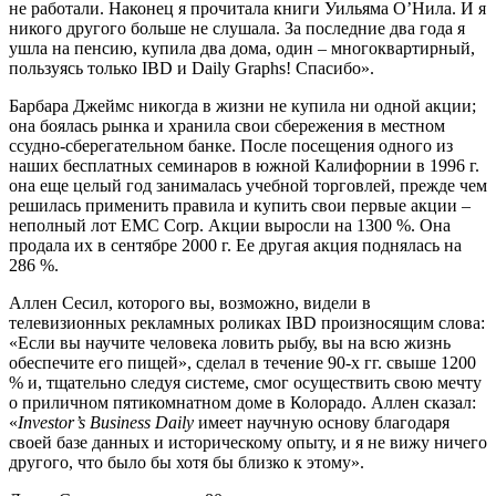
не работали. Наконец я прочитала книги Уильяма О’Нила. И я
никого другого больше не слушала. За последние два года я
ушла на пенсию, купила два дома, один – многоквартирный,
пользуясь только IBD и Daily Graphs! Спасибо».
Барбара Джеймс никогда в жизни не купила ни одной акции;
она боялась рынка и хранила свои сбережения в местном
ссудно-сберегательном банке. После посещения одного из
наших бесплатных семинаров в южной Калифорнии в 1996 г.
она еще целый год занималась учебной торговлей, прежде чем
решилась применить правила и купить свои первые акции –
неполный лот EMC Corp. Акции выросли на 1300 %. Она
продала их в сентябре 2000 г. Ее другая акция поднялась на
286 %.
Аллен Сесил, которого вы, возможно, видели в
телевизионных рекламных роликах IBD произносящим слова:
«Если вы научите человека ловить рыбу, вы на всю жизнь
обеспечите его пищей», сделал в течение 90-х гг. свыше 1200
% и, тщательно следуя системе, смог осуществить свою мечту
о приличном пятикомнатном доме в Колорадо. Аллен сказал:
«
Investor’s Business Daily
имеет научную основу благодаря
своей базе данных и историческому опыту, и я не вижу ничего
другого, что было бы хотя бы близко к этому».