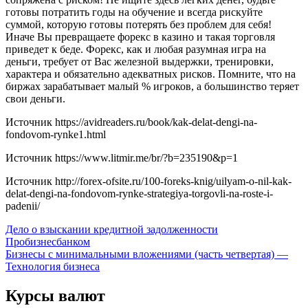
готовы потратить годы на обучение и всегда рискуйте
суммой, которую готовы потерять без проблем для себя!
Иначе Вы превращаете форекс в казино и такая торговля
приведет к беде. Форекс, как и любая разумная игра на
деньги, требует от Вас железной выдержки, тренировки,
характера и обязательно адекватных рисков. Помните, что на
биржах зарабатывает малый % игроков, а большинство теряет
свои деньги.
Источник
https://avidreaders.ru/book/kak-delat-dengi-na-
fondovom-rynke1.html
Источник
https://www.litmir.me/br/?b=235190&p=1
Источник
http://forex-ofsite.ru/100-foreks-knig/uilyam-o-nil-kak-
delat-dengi-na-fondovom-rynke-strategiya-torgovli-na-roste-i-
padenii/
Навигация
Дело о взыскании кредитной задолженности
Пробизнесбанком
по
Бизнесы с минимальными вложениями (часть четвертая) —
записям
Технология бизнеса
Курсы валют