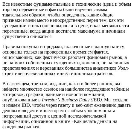
Все известные фундаментальные и технические (цена и объем
торгов) переменные и факты были изучены самым
тщательным образом, чтобы определить, какие общие
признаки имели место непосредственно перед тем, как эти
суперакции столь сильно выросли в цене, и как менялись эти
переменные, когда акции достигали максимума и начинали
существенно снижаться.
Правила покупки и продажи, включенные в данную книгу,
основаны только на проверенных временем фактах,
описывающих, как фактически работает фондовый рынок, а
не на моих собственных суждениях и, конечно, не на личных
представлениях и верованиях большинства аналитиков Уолл-
стрит или телевизионных инвестиционныхстратегов.
В настоящем, третьем, издании, как и в более ранних, вы
найдете множество ссылок на наиболее подходящие таблицы
котировок, графики, данные и новости компаний,
опубликованные в
Investor’s Business Daily (IBD)
. Мы создали
и издаем IBD, чтобы через газету и веб-сайт ежедневно давать
деловым людям и инвесторам с любым уровнем опыта
непрерывный доступ к ценной исследовательской
информации, описанной в книге «Как делать деньги на
фондовом рынке».