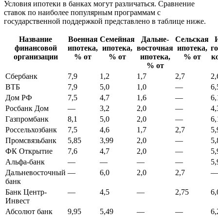
Условия ипотеки в банках могут различаться. Сравнение
ставок по наиболее популярным программам с
государственной поддержкой представлено в таблице ниже.
Название
Военная
Семейная
Дальне­
Сельская
финансовой
ипотека,
ипотека,
восточная
ипотека,
г
организации
% от
% от
ипотека,
% от
к
% от
Сбербанк
7,9
1,2
1,7
2,7
2,
ВТБ
7,9
5,0
1,0
—
6,
Дом РФ
7,5
4,7
1,6
—
6,
Росбанк Дом
—
3,2
2,0
—
4,
Газпромбанк
8,1
5,0
2,0
—
6,
Россельхозбанк
7,5
4,6
1,7
2,7
5,
Промсвязьбанк
5,85
3,99
2,0
—
5,
ФК Открытие
7,6
4,7
2,0
—
5,
Альфа-банк
—
—
—
—
5,
Дальневосточный
—
6,0
2,0
2,7
банк
Банк Центр-
—
4,5
—
2,75
6,
Инвест
Абсолют банк
9,95
5,49
—
—
6,