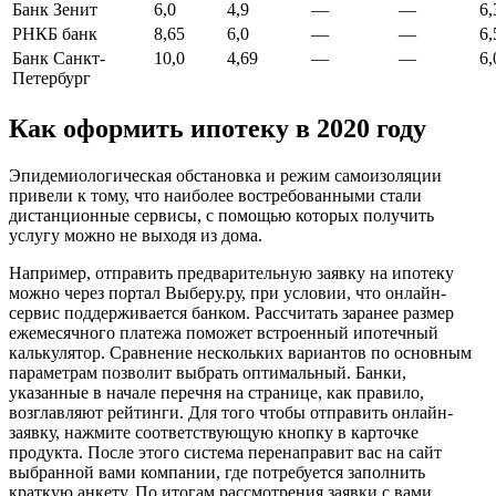
Банк Зенит
6,0
4,9
—
—
6,
РНКБ банк
8,65
6,0
—
—
6,
Банк Санкт-
10,0
4,69
—
—
6,
Петербург
Как оформить ипотеку в 2020 году
Эпидемиологическая обстановка и режим самоизоляции
привели к тому, что наиболее востребованными стали
дистанционные сервисы, с помощью которых получить
услугу можно не выходя из дома.
Например, отправить предварительную заявку на ипотеку
можно через портал Выберу.ру, при условии, что онлайн-
сервис поддерживается банком. Рассчитать заранее размер
ежемесячного платежа поможет встроенный ипотечный
калькулятор. Сравнение нескольких вариантов по основным
параметрам позволит выбрать оптимальный. Банки,
указанные в начале перечня на странице, как правило,
возглавляют рейтинги. Для того чтобы отправить онлайн-
заявку, нажмите соответствующую кнопку в карточке
продукта. После этого система перенаправит вас на сайт
выбранной вами компании, где потребуется заполнить
краткую анкету. По итогам рассмотрения заявки с вами