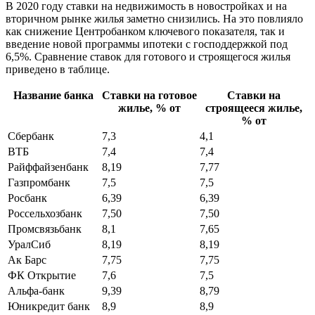
В 2020 году ставки на недвижимость в новостройках и на
вторичном рынке жилья заметно снизились. На это повлияло
как снижение Центробанком ключевого показателя, так и
введение новой программы ипотеки с господдержкой под
6,5%. Сравнение ставок для готового и строящегося жилья
приведено в таблице.
Название банка
Ставки на готовое
Ставки на
жилье, % от
строящееся жилье,
% от
Сбербанк
7,3
4,1
ВТБ
7,4
7,4
Райффайзенбанк
8,19
7,77
Газпромбанк
7,5
7,5
Росбанк
6,39
6,39
Россельхозбанк
7,50
7,50
Промсвязьбанк
8,1
7,65
УралСиб
8,19
8,19
Ак Барс
7,75
7,75
ФК Открытие
7,6
7,5
Альфа-банк
9,39
8,79
Юникредит банк
8,9
8,9