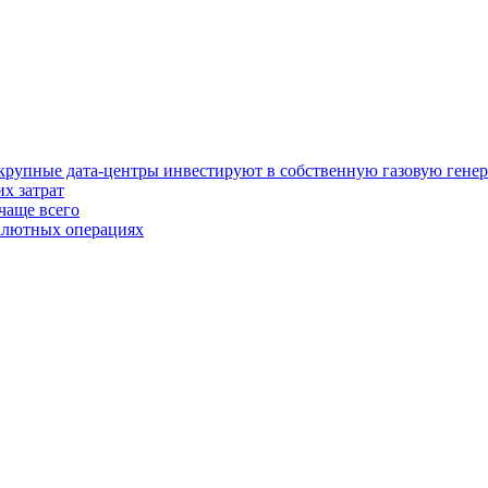
у крупные дата-центры инвестируют в собственную газовую гене
х затрат
чаще всего
валютных операциях