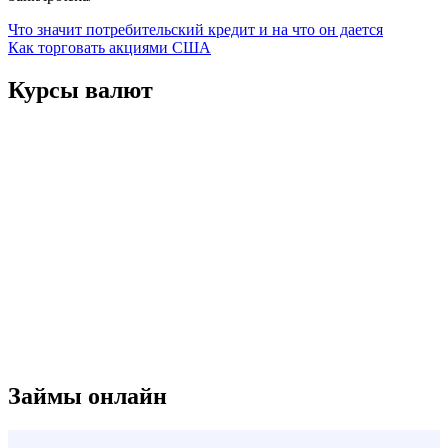
Навигация
Что значит потребительский кредит и на что он дается
Как торговать акциями США
по
записям
Курсы валют
Займы онлайн