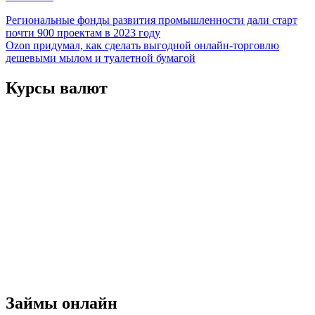
Навигация
Региональные фонды развития промышленности дали старт
почти 900 проектам в 2023 году
по
Ozon придумал, как сделать выгодной онлайн-торговлю
записям
дешевыми мылом и туалетной бумагой
Курсы валют
Займы онлайн