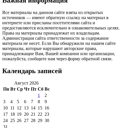
Важная информация
Все материалы на данном сайте взяты из открытых
источников — имеют обратную ссылку на материал в
интернете или присланы посетителями сайта и
предоставляются исключительно в ознакомительных целях.
Права на материалы принадлежат их владельцам.
Администрация сайта ответственности за содержание
материала не несет. Если Вы обнаружили на нашем сайте
материалы, которые нарушают авторские права,
принадлежащие Вам, Вашей компании или организации,
пожалуйста, сообщите нам через форму обратной связи.
Календарь записей
Август 2026
Пн
Вт
Ср
Чт
Пт
Сб
Вс
1
2
3
4
5
6
7
8
9
10
11
12
13
14
15
16
17
18
19
20
21
22
23
24
25
26
27
28
29
30
31