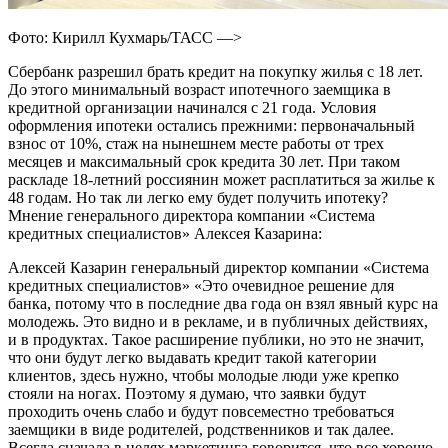
Фото: Кирилл Кухмарь/ТАСС —>
Сбербанк разрешил брать кредит на покупку жилья с 18 лет.
До этого минимальный возраст ипотечного заемщика в
кредитной организации начинался с 21 года. Условия
оформления ипотеки остались прежними: первоначальный
взнос от 10%, стаж на нынешнем месте работы от трех
месяцев и максимальный срок кредита 30 лет. При таком
раскладе 18-летний россиянин может расплатиться за жилье к
48 годам. Но так ли легко ему будет получить ипотеку?
Мнение генерального директора компании «Система
кредитных специалистов» Алексея Казарина:
Алексей Казарин генеральный директор компании «Система
кредитных специалистов» «Это очевидное решение для
банка, потому что в последние два года он взял явный курс на
молодежь. Это видно и в рекламе, и в публичных действиях,
и в продуктах. Такое расширение публики, но это не значит,
что они будут легко выдавать кредит такой категории
клиентов, здесь нужно, чтобы молодые люди уже крепко
стояли на ногах. Поэтому я думаю, что заявки будут
проходить очень слабо и будут повсеместно требоваться
заемщики в виде родителей, родственников и так далее.
Всегда сначала в целях маркетинга говорится, что все хорошо,