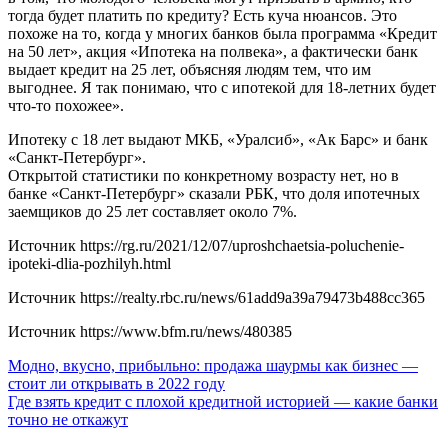
тогда будет платить по кредиту? Есть куча нюансов. Это
похоже на то, когда у многих банков была программа «Кредит
на 50 лет», акция «Ипотека на полвека», а фактически банк
выдает кредит на 25 лет, объясняя людям тем, что им
выгоднее. Я так понимаю, что с ипотекой для 18-летних будет
что-то похожее».
Ипотеку с 18 лет выдают МКБ, «Уралсиб», «Ак Барс» и банк
«Санкт-Петербург».
Открытой статистики по конкретному возрасту нет, но в
банке «Санкт-Петербург» сказали РБК, что доля ипотечных
заемщиков до 25 лет составляет около 7%.
Источник
https://rg.ru/2021/12/07/uproshchaetsia-poluchenie-
ipoteki-dlia-pozhilyh.html
Источник
https://realty.rbc.ru/news/61add9a39a79473b488cc365
Источник
https://www.bfm.ru/news/480385
Навигация
Модно, вкусно, прибыльно: продажа шаурмы как бизнес —
стоит ли открывать в 2022 году
по
Где взять кредит с плохой кредитной историей — какие банки
записям
точно не откажут