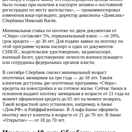
было только при наличии в паспорте штампа о постоянной
регистрации по месту жительства», — прокомментировал
изменения вице-президент, директор дивизиона «Домклик»
Сбербанка Николай Васёв.
Минимальная ставка по ипотеке по двум документам от
«Сбера» составляет 5%, первоначальный взнос — от 20%,
срок кредита — до 30 лет. Для подачи заявки на ипотеку по
этой программе нужны паспорт и один из документов:
СНИЛС, водительское удостоверение, загранпаспорт,
военный билет, удостоверение личности военнослужащего
или сотрудника федеральных органов власти.
В сентябре Сбербанк снизил минимальный возраст
ипотечных заемщиков на три года — до 18 лет. Таким
клиентам доступны две ипотечные программы «Сбера»:
кредиты на новостройки и на готовое жилье. Сейчас банки в
основном выдают ипотеку заемщикам в возрасте от 21 года на
момент оформления кредита до 65 лет на момент возврата.
Такой возрастной ценз установлен, например, в банке
«Дом.РФ» и Райффайзенбанке. В Альфа-Банке оформить
ипотеку могут клиенты в возрасте от 21 до 70 лет. В банке
«Открытие» — от 18 до 70 лет.