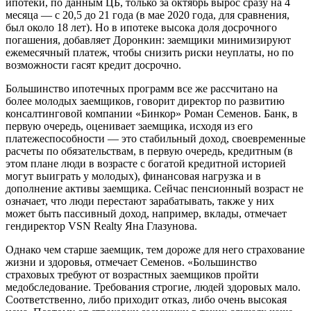
ипотеки, по данным ЦБ, только за октябрь вырос сразу на 4
месяца — с 20,5 до 21 года (в мае 2020 года, для сравнения,
был около 18 лет). Но в ипотеке высока доля досрочного
погашения, добавляет Доронкин: заемщики минимизируют
ежемесячный платеж, чтобы снизить риски неуплаты, но по
возможности гасят кредит досрочно.
Большинство ипотечных программ все же рассчитано на
более молодых заемщиков, говорит директор по развитию
консалтинговой компании «Бинкор» Роман Семенов. Банк, в
первую очередь, оценивает заемщика, исходя из его
платежеспособности — это стабильный доход, своевременные
расчеты по обязательствам, в первую очередь, кредитным (в
этом плане люди в возрасте с богатой кредитной историей
могут выиграть у молодых), финансовая нагрузка и в
дополнение активы заемщика. Сейчас пенсионный возраст не
означает, что люди перестают зарабатывать, также у них
может быть пассивный доход, например, вклады, отмечает
гендиректор VSN Realty Яна Глазунова.
Однако чем старше заемщик, тем дороже для него страхование
жизни и здоровья, отмечает Семенов. «Большинство
страховых требуют от возрастных заемщиков пройти
медобследование. Требования строгие, людей здоровых мало.
Соответственно, либо приходит отказ, либо очень высокая