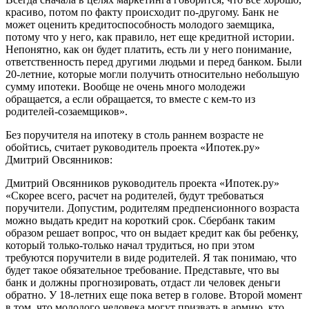
красиво, потом по факту происходит по-другому. Банк не
может оценить кредитоспособность молодого заемщика,
потому что у него, как правило, нет еще кредитной истории.
Непонятно, как он будет платить, есть ли у него понимание,
ответственность перед другими людьми и перед банком. Были
20-летние, которые могли получить относительно небольшую
сумму ипотеки. Вообще не очень много молодежи
обращается, а если обращается, то вместе с кем-то из
родителей-созаемщиков».
Без поручителя на ипотеку в столь раннем возрасте не
обойтись, считает руководитель проекта «Ипотек.ру»
Дмитрий Овсянников:
Дмитрий Овсянников руководитель проекта «Ипотек.ру»
«Скорее всего, расчет на родителей, будут требоваться
поручители. Допустим, родителям предпенсионного возраста
можно выдать кредит на короткий срок. Сбербанк таким
образом решает вопрос, что он выдает кредит как бы ребенку,
который только-только начал трудиться, но при этом
требуются поручители в виде родителей. Я так понимаю, что
будет такое обязательное требование. Представьте, что вы
банк и должны прогнозировать, отдаст ли человек деньги
обратно. У 18-летних еще пока ветер в голове. Второй момент
в том, что молодого человека могут призвать в армию, кто