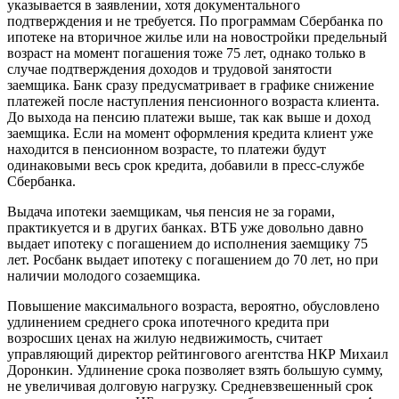
указывается в заявлении, хотя документального
подтверждения и не требуется. По программам Сбербанка по
ипотеке на вторичное жилье или на новостройки предельный
возраст на момент погашения тоже 75 лет, однако только в
случае подтверждения доходов и трудовой занятости
заемщика. Банк сразу предусматривает в графике снижение
платежей после наступления пенсионного возраста клиента.
До выхода на пенсию платежи выше, так как выше и доход
заемщика. Если на момент оформления кредита клиент уже
находится в пенсионном возрасте, то платежи будут
одинаковыми весь срок кредита, добавили в пресс-службе
Сбербанка.
Выдача ипотеки заемщикам, чья пенсия не за горами,
практикуется и в других банках. ВТБ уже довольно давно
выдает ипотеку с погашением до исполнения заемщику 75
лет. Росбанк выдает ипотеку с погашением до 70 лет, но при
наличии молодого созаемщика.
Повышение максимального возраста, вероятно, обусловлено
удлинением среднего срока ипотечного кредита при
возросших ценах на жилую недвижимость, считает
управляющий директор рейтингового агентства НКР Михаил
Доронкин. Удлинение срока позволяет взять большую сумму,
не увеличивая долговую нагрузку. Средневзвешенный срок