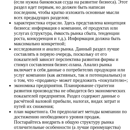
(если нужна банковская ссуда на развитие бизнеса). Этот
раздел идет первым, но должен быть написан
последним, чтобы кратко изложить основные мысли
всех предыдущих разделов;
характеристика отрасли. Здесь представлена концепция
бизнеса: информация о компании, её продуктах или
услугах (структура, ёмкость рынка сбыта, тенденции
роста, конкуренция и т.д.). Информация должна быть
максимально конкретной;
исследования и анализ рынка. Данный раздел лучше
составлять в первую очередь, поскольку от его
показателей зависит перспектива развития фирмы и
стимул составления бизнес-плана. Анализ рынка
включает в себя данные о потребителях продукции или
услуг компании (как активных, так и потенциальных) и
о том, что «продавец» может предложить «покупателю»;
экономика предприятия. Планирование стратегии
развития производства не обходится без экономических
показателей предприятия. Раздел содержит данные о
расчётной валовой прибыли, налогах, видах затрат и
путей их снижения;
план маркетинга. Он предполагает методы компании по
достижению необходимого уровня продаж.
Постарайтесь внедрить в общую структуру рынка
отличительные особенности (а лучше преимущества)