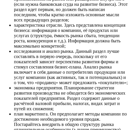
(если нужна банковская ссуда на развитие бизнеса). Этот
раздел идет первым, но должен быть написан
последним, чтобы кратко изложить основные мысли
всех предыдущих разделов;
характеристика отрасли. Здесь представлена концепция
бизнеса: информация о компании, её продуктах или
услугах (структура, ёмкость рынка сбыта, тенденции
роста, конкуренция и т.д.). Информация должна быть
максимально конкретной;
исследования и анализ рынка. Данный раздел лучше
составлять в первую очередь, поскольку от его
показателей зависит перспектива развития фирмы и
стимул составления бизнес-плана. Анализ рынка
включает в себя данные о потребителях продукции или
услуг компании (как активных, так и потенциальных) и
о том, что «продавец» может предложить «покупателю»;
экономика предприятия. Планирование стратегии
развития производства не обходится без экономических
показателей предприятия. Раздел содержит данные о
расчётной валовой прибыли, налогах, видах затрат и
путей их снижения;
план маркетинга. Он предполагает методы компании по
достижению необходимого уровня продаж.
Постарайтесь внедрить в общую структуру рынка
отличительные особенности (а лучше преимущества)