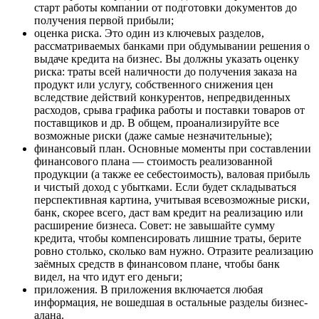
старт работы компании от подготовки документов до
получения первой прибыли;
оценка риска. Это один из ключевых разделов,
рассматриваемых банками при обдумывании решения о
выдаче кредита на бизнес. Вы должны указать оценку
риска: траты всей наличности до получения заказа на
продукт или услугу, собственного снижения цен
вследствие действий конкурентов, непредвиденных
расходов, срыва графика работы и поставки товаров от
поставщиков и др. В общем, проанализируйте все
возможные риски (даже самые незначительные);
финансовый план. Основные моменты при составлении
финансового плана — стоимость реализованной
продукции (а также ее себестоимость), валовая прибыль
и чистый доход с убытками. Если будет складываться
перспективная картина, учитывая всевозможные риски,
банк, скорее всего, даст вам кредит на реализацию или
расширение бизнеса. Совет: не завышайте сумму
кредита, чтобы компенсировать лишние траты, берите
ровно столько, сколько вам нужно. Отразите реализацию
заёмных средств в финансовом плане, чтобы банк
видел, на что идут его деньги;
приложения. В приложения включается любая
информация, не вошедшая в остальные разделы бизнес-
алана.