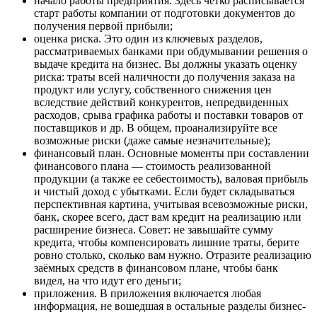
начало работы предприятия. Здесь чётко расписывается
старт работы компании от подготовки документов до
получения первой прибыли;
оценка риска. Это один из ключевых разделов,
рассматриваемых банками при обдумывании решения о
выдаче кредита на бизнес. Вы должны указать оценку
риска: траты всей наличности до получения заказа на
продукт или услугу, собственного снижения цен
вследствие действий конкурентов, непредвиденных
расходов, срыва графика работы и поставки товаров от
поставщиков и др. В общем, проанализируйте все
возможные риски (даже самые незначительные);
финансовый план. Основные моменты при составлении
финансового плана — стоимость реализованной
продукции (а также ее себестоимость), валовая прибыль
и чистый доход с убытками. Если будет складываться
перспективная картина, учитывая всевозможные риски,
банк, скорее всего, даст вам кредит на реализацию или
расширение бизнеса. Совет: не завышайте сумму
кредита, чтобы компенсировать лишние траты, берите
ровно столько, сколько вам нужно. Отразите реализацию
заёмных средств в финансовом плане, чтобы банк
видел, на что идут его деньги;
приложения. В приложения включается любая
информация, не вошедшая в остальные разделы бизнес-