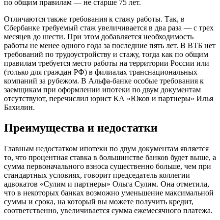
по общим правилам — не старше 75 лет.
Отличаются также требования к стажу работы. Так, в
Сбербанке требуемый стаж увеличивается в два раза — с трех
месяцев до шести. При этом добавляется необходимость
работы не менее одного года за последние пять лет. В ВТБ нет
требований по трудоустройству и стажу, тогда как по общим
правилам требуется место работы на территории России или
(только для граждан РФ) в филиалах транснациональных
компаний за рубежом. В Альфа-банке особые требования к
заемщикам при оформлении ипотеки по двум документам
отсутствуют, перечислил юрист КА «Юков и партнеры» Илья
Бахилин.
Преимущества и недостатки
Главным недостатком ипотеки по двум документам является
то, что процентная ставка в большинстве банков будет выше, а
сумма первоначального взноса существенно больше, чем при
стандартных условиях, говорит председатель коллегии
адвокатов «Сулим и партнеры» Ольга Сулим. Она отметила,
что в некоторых банках возможно уменьшение максимальной
суммы и срока, на который вы можете получить кредит,
соответственно, увеличивается сумма ежемесячного платежа.