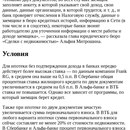
заполняет анкету, в которой указывает свой доход, свои
данные, данные организации, в которой трудится, и т. д., и
банк проверяет отчисления в Налоговую службу, данные о
заемщике в бюро кредитных историй, информацию в Сети (в
том числе и в соцсетях), некоторые банки звонят
работодателю для уточнения информации о месте работы и
доходе заемщика», — рассказала глава юридического бюро
«Сделки с недвижимостью» Альфия Митрошина.
Условия
Для ипотеки без подтверждения дохода в банках нередко
действует более высокая ставка — по данным компании Frank
RG, в среднем она выше на 0,5 п.п. В Сбербанке общая
процентная ставка жилищного кредита по двум документам
увеличивается в среднем на 0,6 п.п. В Альфа-банке и ВТБ
ставка не повышается. Однако все зависит от программы, по
который заемщик берет кредит.
Также при ипотеке по двум документам зачастую
увеличивается сумма первоначального взноса. В ВТБ для
любого варианта ипотеки сумма первоначального взноса
сейчас составляет не менее 20% от стоимости недвижимости.
В Сбербанке и Альфа-банке процент первоначального взноса