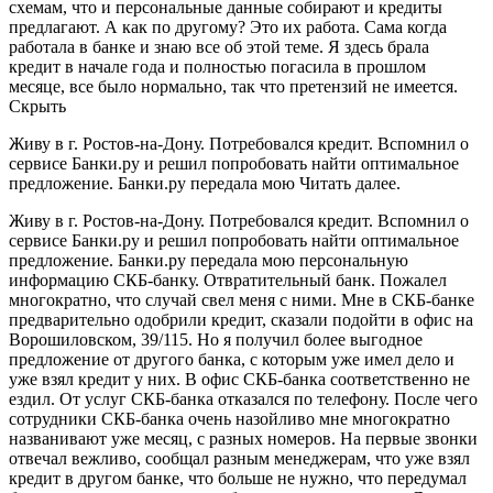
схемам, что и персональные данные собирают и кредиты
предлагают. А как по другому? Это их работа. Сама когда
работала в банке и знаю все об этой теме. Я здесь брала
кредит в начале года и полностью погасила в прошлом
месяце, все было нормально, так что претензий не имеется.
Скрыть
Живу в г. Ростов-на-Дону. Потребовался кредит. Вспомнил о
сервисе Банки.ру и решил попробовать найти оптимальное
предложение. Банки.ру передала мою Читать далее.
Живу в г. Ростов-на-Дону. Потребовался кредит. Вспомнил о
сервисе Банки.ру и решил попробовать найти оптимальное
предложение. Банки.ру передала мою персональную
информацию СКБ-банку. Отвратительный банк. Пожалел
многократно, что случай свел меня с ними. Мне в СКБ-банке
предварительно одобрили кредит, сказали подойти в офис на
Ворошиловском, 39/115. Но я получил более выгодное
предложение от другого банка, с которым уже имел дело и
уже взял кредит у них. В офис СКБ-банка соответственно не
ездил. От услуг СКБ-банка отказался по телефону. После чего
сотрудники СКБ-банка очень назойливо мне многократно
названивают уже месяц, с разных номеров. На первые звонки
отвечал вежливо, сообщал разным менеджерам, что уже взял
кредит в другом банке, что больше не нужно, что передумал