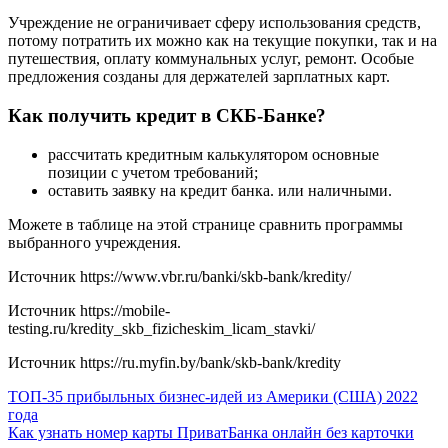
Учреждение не ограничивает сферу использования средств,
потому потратить их можно как на текущие покупки, так и на
путешествия, оплату коммунальных услуг, ремонт. Особые
предложения созданы для держателей зарплатных карт.
Как получить кредит в СКБ-Банке?
рассчитать кредитным калькулятором основные
позиции с учетом требований;
оставить заявку на кредит банка. или наличными.
Можете в таблице на этой странице сравнить программы
выбранного учреждения.
Источник
https://www.vbr.ru/banki/skb-bank/kredity/
Источник
https://mobile-
testing.ru/kredity_skb_fizicheskim_licam_stavki/
Источник
https://ru.myfin.by/bank/skb-bank/kredity
Навигация
ТОП-35 прибыльных бизнес-идей из Америки (США) 2022
года
по
Как узнать номер карты ПриватБанка онлайн без карточки