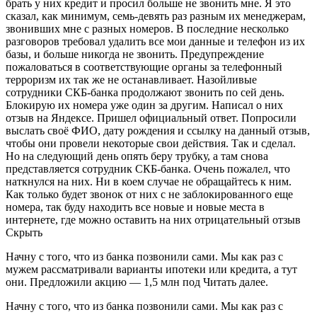
брать у них кредит и просил больше не звонить мне. Я это
сказал, как минимум, семь-девять раз разным их менеджерам,
звонивших мне с разных номеров. В последние несколько
разговоров требовал удалить все мои данные и телефон из их
базы, и больше никогда не звонить. Предупреждение
пожаловаться в соответствующие органы за телефонный
терроризм их так же не останавливает. Назойливые
сотрудники СКБ-банка продолжают звонить по сей день.
Блокирую их номера уже один за другим. Написал о них
отзыв на Яндексе. Пришел официальный ответ. Попросили
выслать своё ФИО, дату рождения и ссылку на данный отзыв,
чтобы они провели некоторые свои действия. Так и сделал.
Но на следующий день опять беру трубку, а там снова
представляется сотрудник СКБ-банка. Очень пожалел, что
наткнулся на них. Ни в коем случае не обращайтесь к ним.
Как только будет звонок от них с не заблокированного еще
номера, так буду находить все новые и новые места в
интернете, где можно оставить на них отрицательный отзыв
Скрыть
Начну с того, что из банка позвонили сами. Мы как раз с
мужем рассматривали варианты ипотеки или кредита, а тут
они. Предложили акцию — 1,5 млн под Читать далее.
Начну с того, что из банка позвонили сами. Мы как раз с