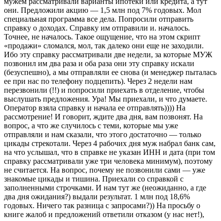
мужем рассматривали варианты ипотеки или кредита, а тут
они. Предложили акцию — 1,5 млн под 7% годовых. Мол
специальная программа все дела. Попросили отправить
справку о доходах. Справку им отправили и. началось.
Точнее, не началось. Такое ощущение, что на этом скрипт
«продажи» сломался, мол, так далеко они еще не заходили.
Ибо эту справку рассматривали две недели, за которые МУЖ
позвонил им два раза и оба раза они эту справку искали
(безуспешно), а мы отправляли ее снова (и менеджер пыталась
ее при нас по телефону подцепить). Через 2 недели нам
перезвонили (!!) и попросили приехать в отделение, чтобы
выслушать предложения. Ура! Мы приехали, и что думаете.
Оператор взяла справку и начала ее отправлять)))) На
рассмотрение! И говорит, ждите два дня, вам позвонят. На
вопрос, а что же случилось с теми, которые мы уже
отправляли и нам сказали, что этого достаточно — только
цикады стрекотали. Через 4 рабочих дня муж набрал банк сам,
на что услышал, что в справке не указан ИНН и дата (при том
справку рассматривали уже три человека минимум), поэтому
не считается. На вопрос, почему не позвонили сами — уже
знакомые цикады и тишина. Приехали со справкой с
заполненными строчками. И нам тут же (неожиданно, а где
два дня ожидания?) выдали результат. 1 млн под 18,6%
годовых. Ничего так разница с запросами?)) На просьбу о
книге жалоб и предложений ответили отказом (у нас нет!),