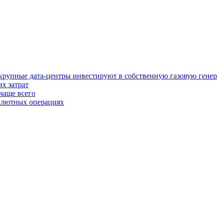
у крупные дата-центры инвестируют в собственную газовую гене
х затрат
чаще всего
валютных операциях