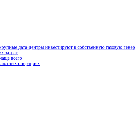
у крупные дата-центры инвестируют в собственную газовую гене
х затрат
чаще всего
валютных операциях