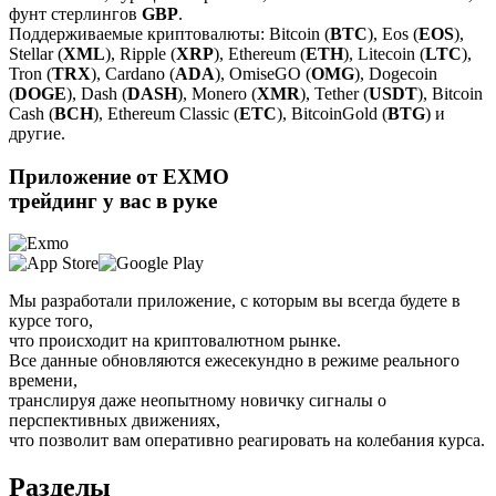
фунт стерлингов
GBP
.
Поддерживаемые криптовалюты: Bitcoin (
BTC
), Eos (
EOS
),
Stellar (
XML
), Ripple (
XRP
), Ethereum (
ETH
), Litecoin (
LTC
),
Tron (
TRX
), Cardano (
ADA
), OmiseGO (
OMG
), Dogecoin
(
DOGE
), Dash (
DASH
), Monero (
XMR
), Tether (
USDT
), Bitcoin
Cash (
BCH
), Ethereum Classic (
ETC
), BitcoinGold (
BTG
) и
другие.
Приложение от EXMO
трейдинг у вас в руке
Мы разработали приложение, с которым вы всегда будете в
курсе того,
что происходит на криптовалютном рынке.
Все данные обновляются ежесекундно в режиме реального
времени,
транслируя даже неопытному новичку сигналы о
перспективных движениях,
что позволит вам оперативно реагировать на колебания курса.
Разделы