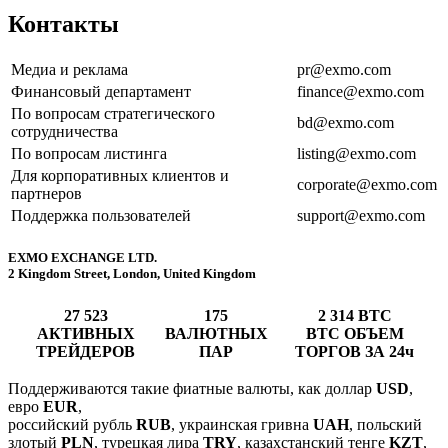
Контакты
Медиа и реклама
pr@exmo.com
Финансовый департамент
finance@exmo.com
По вопросам стратегического
bd@exmo.com
сотрудничества
По вопросам листинга
listing@exmo.com
Для корпоративных клиентов и
corporate@exmo.com
партнеров
Поддержка пользователей
support@exmo.com
EXMO EXCHANGE LTD.
2 Kingdom Street, London, United Kingdom
27 523
175
2 314 BTC
АКТИВНЫХ
ВАЛЮТНЫХ
BTC ОБЪЕМ
ТРЕЙДЕРОВ
ПАР
ТОРГОВ ЗА 24ч
Поддерживаются такие фиатные валюты, как доллар
USD
,
евро
EUR
,
российский рубль
RUB
, украинская гривна
UAH
, польский
злотый
PLN
, турецкая лира
TRY
, казахстанский тенге
KZT
,