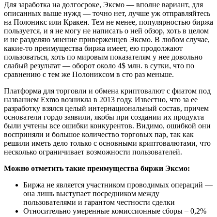
Для заработка на долгосроке, Эксмо — вполне вариант, для
описанных выше нужд — точно нет, лучше уж отправляйтесь
на Полоникс или Кракен. Тем не менее, популярностью биржа
пользуется, и я не могу не написать о ней обзор, хоть в целом
и не разделяю мнение приверженцев Эксмо. В любом случае,
какие-то преимущества биржа имеет, ею продолжают
пользоваться, хоть по мировым показателям у нее довольно
слабый результат — оборот около 4$ млн. в сутки, что по
сравнению с тем же Полониксом в сто раз меньше.
Платформа для торговли и обмена криптовалют с фиатом под
названием Exmo возникла в 2013 году. Известно, что за ее
разработку взялся целый интернациональный состав, причем
основатели гордо заявили, якобы при создании их продукта
были учтены все ошибки конкурентов. Видимо, ошибкой они
восприняли и большое количество торговых пар, так как
решили иметь дело только с основными криптовалютами, что
несколько ограничивает возможности пользователей.
Можно отметить такие преимущества биржи Эксмо:
Биржа не является участником проводимых операций —
она лишь выступает посредником между
пользователями и гарантом честности сделки
Относительно умеренные комиссионные сборы – 0,2%