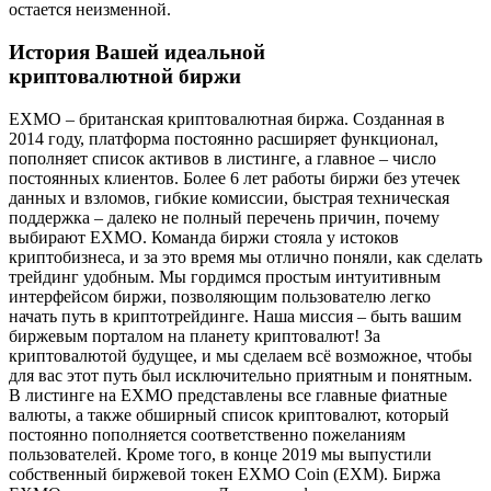
остается неизменной.
История Вашей идеальной
криптовалютной биржи
EXMO – британская криптовалютная биржа. Созданная в
2014 году, платформа постоянно расширяет функционал,
пополняет список активов в листинге, а главное – число
постоянных клиентов. Более 6 лет работы биржи без утечек
данных и взломов, гибкие комиссии, быстрая техническая
поддержка – далеко не полный перечень причин, почему
выбирают EXMO. Команда биржи стояла у истоков
криптобизнеса, и за это время мы отлично поняли, как сделать
трейдинг удобным. Мы гордимся простым интуитивным
интерфейсом биржи, позволяющим пользователю легко
начать путь в криптотрейдинге. Наша миссия – быть вашим
биржевым порталом на планету криптовалют! За
криптовалютой будущее, и мы сделаем всё возможное, чтобы
для вас этот путь был исключительно приятным и понятным.
В листинге на EXMO представлены все главные фиатные
валюты, а также обширный список криптовалют, который
постоянно пополняется соответственно пожеланиям
пользователей. Кроме того, в конце 2019 мы выпустили
собственный биржевой токен EXMO Coin (EXM). Биржа