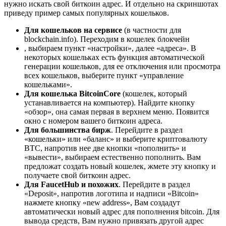
нужно искать свой биткоин адрес. И отдельно на скриншотах
приведу пример самых популярных кошельков.
Для кошельков на сервисе
(в частности для
blockchain.info). Переходим в кошелек блокчейн
, выбираем пункт «настройки», далее «адреса». В
некоторых кошельках есть функция автоматической
генерации кошельков, для ее отключения или просмотра
всех кошельков, выберите пункт «управление
кошельками».
Для кошелька BitcoinCore
(кошелек, который
устанавливается на компьютер). Найдите кнопку
«обзор», она самая первая в верхнем меню. Появится
окно с номером вашего биткоин адреса.
Для большинства бирж
. Перейдите в раздел
«кошельки» или «баланс» и выберите криптовалюту
BTC, напротив нее две кнопки «пополнить» и
«вывести», выбираем естественно пополнить. Вам
предложат создать новый кошелек, жмете эту кнопку и
получаете свой биткоин адрес.
Для FaucetHub и похожих
. Перейдите в раздел
«Deposit», напротив логотипа и надписи «Bitcoin»
нажмете кнопку «new address», Вам создадут
автоматически новый адрес для пополнения bitcoin. Для
вывода средств, Вам нужно привязать другой адрес