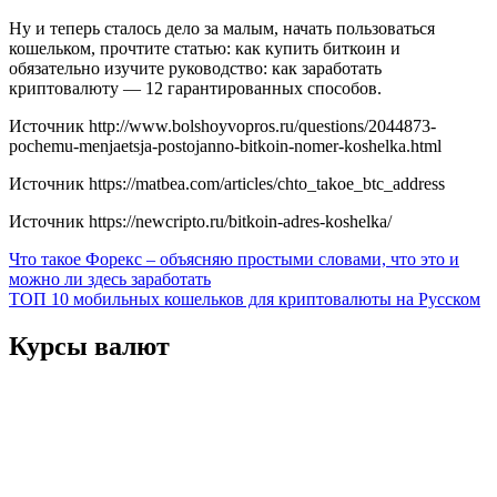
Ну и теперь сталось дело за малым, начать пользоваться
кошельком, прочтите статью: как купить биткоин и
обязательно изучите руководство: как заработать
криптовалюту — 12 гарантированных способов.
Источник
http://www.bolshoyvopros.ru/questions/2044873-
pochemu-menjaetsja-postojanno-bitkoin-nomer-koshelka.html
Источник
https://matbea.com/articles/chto_takoe_btc_address
Источник
https://newcripto.ru/bitkoin-adres-koshelka/
Навигация
Что такое Форекс – объясняю простыми словами, что это и
можно ли здесь заработать
по
ТОП 10 мобильных кошельков для криптовалюты на Русском
записям
Курсы валют