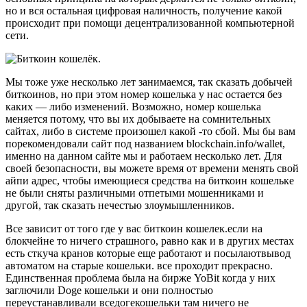
но и вся остальная цифровая наличность, получение какой
происходит при помощи децентрализованной компьютерной
сети.
Мы тоже уже несколько лет занимаемся, так сказать добычей
биткоинов, но при этом номер кошелька у нас остается без
каких — либо изменений. Возможно, номер кошелька
меняется потому, что вы их добываете на сомнительных
сайтах, либо в системе произошел какой -то сбой. Мы бы вам
порекомендовали сайт под названием blockchain.info/wallet,
именно на данном сайте мы и работаем несколько лет. Для
своей безопасности, вы можете время от времени менять свой
айпи адрес, чтобы имеющиеся средства на биткоин кошельке
не были сняты различными отпетыми мошенниками и
другой, так сказать нечестью злоумышленников.
Все зависит от того где у вас биткоин кошелек.если на
блокчейне то ничего страшного, равно как и в других местах
есть сткуча кранов которые еще работают и посылаютвывод
автоматом на старые кошельки. все проходит прекрасно.
Единственная проблема была на бирже YoBit когда у них
заглючили Doge кошельки и они полностью
переустанавливали вседогекошельки там ничего не