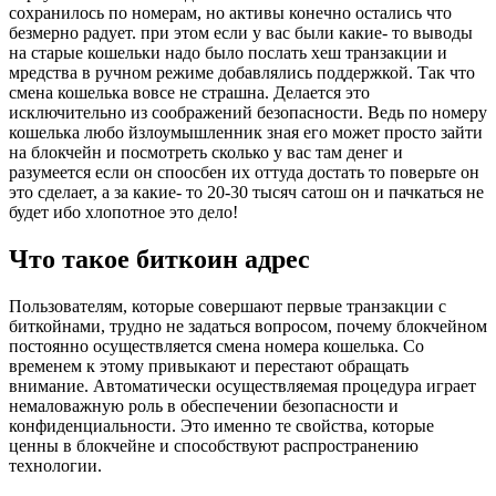
сохранилось по номерам, но активы конечно остались что
безмерно радует. при этом если у вас были какие- то выводы
на старые кошельки надо было послать хеш транзакции и
мредства в ручном режиме добавлялись поддержкой. Так что
смена кошелька вовсе не страшна. Делается это
исключительно из соображений безопасности. Ведь по номеру
кошелька любо йзлоумышленник зная его может просто зайти
на блокчейн и посмотреть сколько у вас там денег и
разумеется если он споосбен их оттуда достать то поверьте он
это сделает, а за какие- то 20-30 тысяч сатош он и пачкаться не
будет ибо хлопотное это дело!
Что такое биткоин адрес
Пользователям, которые совершают первые транзакции с
биткойнами, трудно не задаться вопросом, почему блокчейном
постоянно осуществляется смена номера кошелька. Со
временем к этому привыкают и перестают обращать
внимание. Автоматически осуществляемая процедура играет
немаловажную роль в обеспечении безопасности и
конфиденциальности. Это именно те свойства, которые
ценны в блокчейне и способствуют распространению
технологии.