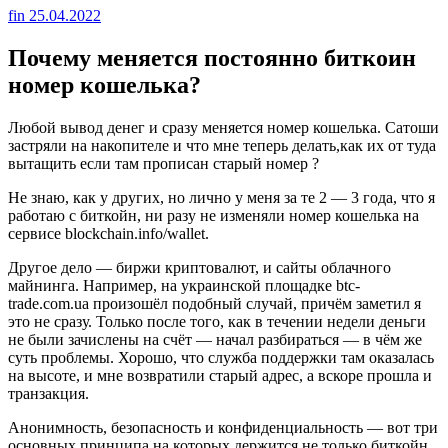
fin
25.04.2022
Почему меняется постоянно биткоин
номер кошелька?
Любой вывод денег и сразу меняется номер кошелька. Сатоши
застряли на накопителе и что мне теперь делать,как их от туда
вытащить если там прописан старый номер ?
Не знаю, как у других, но лично у меня за те 2 — 3 года, что я
работаю с биткойн, ни разу не изменяли номер кошелька на
сервисе blockchain.info/wallet.
Другое дело — биржи криптовалют, и сайты облачного
майнинга. Например, на украинской площадке btc-
trade.com.ua произошёл подобный случай, причём заметил я
это не сразу. Только после того, как в течении недели деньги
не были зачислены на счёт — начал разбираться — в чём же
суть проблемы. Хорошо, что служба поддержки там оказалась
на высоте, и мне возвратили старый адрес, а вскоре прошла и
транзакция.
Анонимность, безопасность и конфиденциальность — вот три
основных принципа на которых держится не только биткойн,