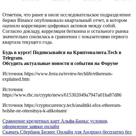
Отметим, что ранее в июле исследовательское подразделение
биржи Binance опубликовало квартальный отчет, в котором
оценило корреляцию цифровых активов между собой.
Согласно докладу, корреляция биткоина и остального рынка
значительно снизилась в сравнении с показателями первого
квартала текущего года.
Будь в курсе! Подписывайся на Криптовалюта.Tech в
Telegram.
Обсудить актуальные новости и события на Форуме
Источник
https://www.ferra.ru/review/techlife/ethereum-
explained.htm
Источник
https://www.rbc.ru/crypto/news/615302049a7947a01ba87d86
Источник
https://cryptocurrency.tech/analitiki-sfox-ethereum-
bolshe-ne-otnositsya-k-altkoinam/
Навигация
Сравнение кредитных карт Альфа-Банка: условия,
оформление заявки онлайн
по
Скачать Сбербанк Бизнес Онлайн для Андроид бесплатно без