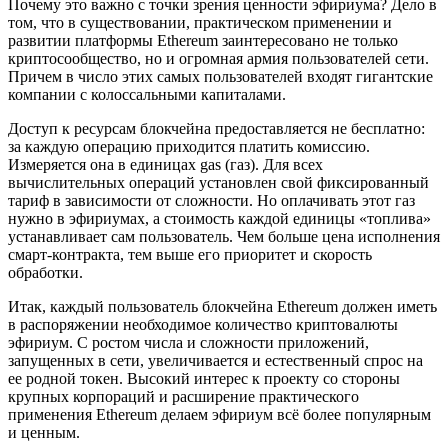
Почему это важно с точки зрения ценности эфириума? Дело в
том, что в существовании, практическом применении и
развитии платформы Ethereum заинтересовано не только
криптосообщество, но и огромная армия пользователей сети.
Причем в число этих самых пользователей входят гигантские
компании с колоссальными капиталами.
Доступ к ресурсам блокчейна предоставляется не бесплатно:
за каждую операцию приходится платить комиссию.
Измеряется она в единицах gas (газ). Для всех
вычислительных операций установлен свой фиксированный
тариф в зависимости от сложности. Но оплачивать этот газ
нужно в эфириумах, а стоимость каждой единицы «топлива»
устанавливает сам пользователь. Чем больше цена исполнения
смарт-контракта, тем выше его приоритет и скорость
обработки.
Итак, каждый пользователь блокчейна Ethereum должен иметь
в распоряжении необходимое количество криптовалюты
эфириум. С ростом числа и сложности приложений,
запущенных в сети, увеличивается и естественный спрос на
ее родной токен. Высокий интерес к проекту со стороны
крупных корпораций и расширение практического
применения Ethereum делаем эфириум всё более популярным
и ценным.