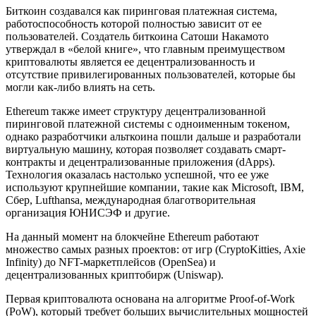
Биткоин создавался как пиринговая платежная система,
работоспособность которой полностью зависит от ее
пользователей. Создатель биткоина Сатоши Накамото
утверждал в «белой книге», что главным преимуществом
криптовалюты является ее децентрализованность и
отсутствие привилегированных пользователей, которые бы
могли как-либо влиять на сеть.
Ethereum также имеет структуру децентрализованной
пиринговой платежной системы с одноименным токеном,
однако разработчики альткоина пошли дальше и разработали
виртуальную машину, которая позволяет создавать смарт-
контракты и децентрализованные приложения (dApps).
Технология оказалась настолько успешной, что ее уже
используют крупнейшие компании, такие как Microsoft, IBM,
Сбер, Lufthansa, международная благотворительная
организация ЮНИСЭФ и другие.
На данный момент на блокчейне Ethereum работают
множество самых разных проектов: от игр (CryptoKitties, Axie
Infinity) до NFT-маркетплейсов (OpenSea) и
децентрализованных криптобирж (Uniswap).
Первая криптовалюта основана на алгоритме Proof-of-Work
(PoW), который требует больших вычислительных мощностей