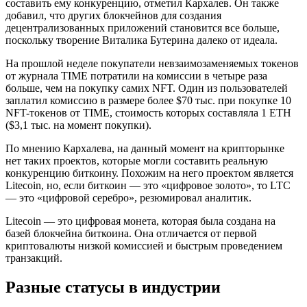
составить ему конкуренцию, отметил Кархалев. Он также
добавил, что других блокчейнов для создания
децентрализованных приложений становится все больше,
поскольку творение Виталика Бутерина далеко от идеала.
На прошлой неделе покупатели невзаимозаменяемых токенов
от журнала TIME потратили на комиссии в четыре раза
больше, чем на покупку самих NFT. Один из пользователей
заплатил комиссию в размере более $70 тыс. при покупке 10
NFT-токенов от TIME, стоимость которых составляла 1 ETH
($3,1 тыс. на момент покупки).
По мнению Кархалева, на данный момент на крипторынке
нет таких проектов, которые могли составить реальную
конкуренцию биткоину. Похожим на него проектом является
Litecoin, но, если биткоин — это «цифровое золото», то LTC
— это «цифровой серебро», резюмировал аналитик.
Litecoin — это цифровая монета, которая была создана на
базей блокчейна биткоина. Она отличается от первой
криптовалюты низкой комиссией и быстрым проведением
транзакций.
Разные статусы в индустрии