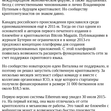
международном экономическом форуме, а также задушевных
бесед с отечественными чиновниками и лично Владимиром
Путиным о будущем криптовалют. Но сообществу
криптоэнтузиастов он знаком давно.
Канадец российского происхождения прославился среди
единомышленников ещё в 2011-м. Тогда он стал одним из
основателей и авторов первого печатного издания о
блокчейне и криптовалютах Bitcoin Magazin. Публикациями в
журнале Бутерин не ограничился и в конце 2013-го
предложил концепцию платформы для создания
децентрализованных приложений. С этой платформой
появилась возможность расширить функциональность сети за
счет поддержки скриптового языка.
Но сообщество новаторскую идею Виталика не поддержало, и
поэтому он решил запустить собственную криптовалюту. За
несколько месяцев энтузиаст собрал команду и вместе с
коллегами организовал ICO, в ходе которого стартаперы
получили финансирование в размере 31 000 биткоинов или
около $18,5 млн.
Первую версию системы Ethereum мир увидел 30 июля 2015-
го. На первый взгляд, она мало отличалась от сети
криптозолота и механизма ее работы. Это такой же блокчейн с
майнингом монет и возможностью быстро произвести