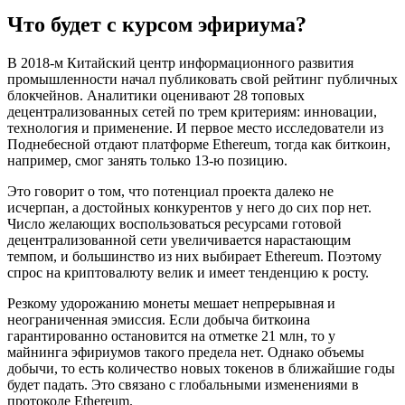
Что будет с курсом эфириума?
В 2018-м Китайский центр информационного развития
промышленности начал публиковать свой рейтинг публичных
блокчейнов. Аналитики оценивают 28 топовых
децентрализованных сетей по трем критериям: инновации,
технология и применение. И первое место исследователи из
Поднебесной отдают платформе Ethereum, тогда как биткоин,
например, смог занять только 13-ю позицию.
Это говорит о том, что потенциал проекта далеко не
исчерпан, а достойных конкурентов у него до сих пор нет.
Число желающих воспользоваться ресурсами готовой
децентрализованной сети увеличивается нарастающим
темпом, и большинство из них выбирает Ethereum. Поэтому
спрос на криптовалюту велик и имеет тенденцию к росту.
Резкому удорожанию монеты мешает непрерывная и
неограниченная эмиссия. Если добыча биткоина
гарантированно остановится на отметке 21 млн, то у
майнинга эфириумов такого предела нет. Однако объемы
добычи, то есть количество новых токенов в ближайшие годы
будет падать. Это связано с глобальными изменениями в
протоколе Ethereum.