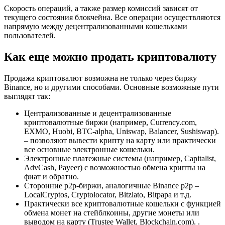
Скорость операций, а также размер комиссий зависят от
текущего состояния блокчейна. Все операции осуществляются
напрямую между децентрализованными кошельками
пользователей.
Как еще можно продать криптовалюту
Продажа криптовалют возможна не только через биржу
Binance, но и другими способами. Основные возможные пути
выглядят так:
Централизованные и децентрализованные
криптовалютные биржи (например, Currency.com,
EXMO, Huobi, BTC-alpha, Uniswap, Balancer, Sushiswap).
– позволяют вывести крипту на карту или практически
все основные электронные кошельки.
Электронные платежные системы (например, Capitalist,
AdvCash, Payeer) с возможностью обмена крипты на
фиат и обратно.
Сторонние p2p-биржи, аналогичные Binance p2p –
LocalCryptos, Cryptolocator, Bitzlato, Bitpapa и т.д.
Практически все криптовалютные кошельки с функцией
обмена монет на стейблкоины, другие монеты или
выводом на карту (Trustee Wallet, Blockchain.com). .