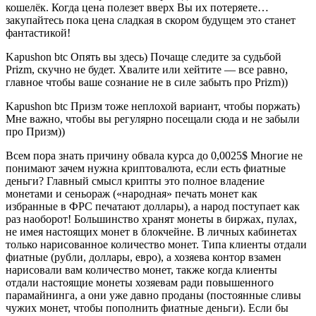
кошелёк. Когда цена полезет вверх Вы их потеряете…
закупайтесь пока цена сладкая в скором будущем это станет
фантастикой!
Kapushon btc Опять вы здесь) Почаще следите за судьбой
Prizm, скучно не будет. Хвалите или хейтите — все равно,
главное чтобы ваше сознание не в силе забыть про Prizm))
Kapushon btc Призм тоже неплохой вариант, чтобы поржать)
Мне важно, чтобы вы регулярно посещали сюда и не забыли
про Призм))
Всем пора знать причину обвала курса до 0,0025$ Многие не
понимают зачем нужна криптовалюта, если есть фиатные
деньги? Главный смысл крипты это полное владение
монетами и сеньораж («народная» печать монет как
избранные в ФРС печатают доллары), а народ поступает как
раз наоборот! Большинство хранят монеты в биржах, пулах,
не имея настоящих монет в блокчейне. В личных кабинетах
только нарисованное количество монет. Типа клиенты отдали
фиатные (рубли, доллары, евро), а хозяева контор взамен
нарисовали вам количество монет, также когда клиенты
отдали настоящие монеты хозяевам ради повышенного
парамайнинга, а они уже давно проданы (постоянные сливы
чужих монет, чтобы пополнить фиатные деньги). Если бы