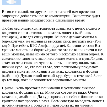
В связи с жалобами других пользователей вам временно
запрещено добавлять новые комментарии. Ваш статус будет
проверен нашим модератором в ближайшее время.
Любая настоящая криптовалюта создалась с целью полного
владения своим активом и печатать монеты (майнинг,
сеньораж), а не для спекуляции. Многие держат монеты в
биржах/пулах, не осознавая высокий риск потерять все (Рой
клуб, ПризмБит, БТС Альфа и другие). Запомните: если Вы
храните монеты на биржах/пулах, то это не ваши ключи и не
ваши монеты, независимо от того, насколько велика биржа. К
сожалению, многие отдали настоящие монеты в пулы/биржи,
а там хозяева сливают чужие монеты, поэтому видим такой
низкий курс. Те, кто понял это, уже потихоньку покупают
дешевые монеты, их хранят в личных кошельках и форжат
(майнинг). Думаю такой низкий курс будет в течение 2-3 лет
до тех пор, пока не закончатся ворованные монеты.
Призм Очень простая в понимании и установке личного
кошелька, форжинга и тд. Минусов совсем не вижу. Очень
кстати парамайнинг! Да курс просел, но сейчас большинство
криптовалют просело в разы. Всем советую выводить монеты
из сомнительных проектов и переводить их на личный