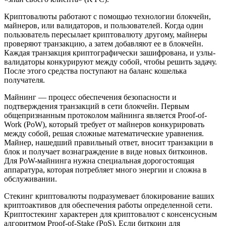
Криптовалюты работают с помощью технологии блокчейн,
майнеров, или валидаторов, и пользователей. Когда один
пользователь пересылает криптовалюту другому, майнеры
проверяют транзакцию, а затем добавляют ее в блокчейн.
Каждая транзакция криптографически зашифрована, и узлы-
валидаторы конкурируют между собой, чтобы решить задачу.
После этого средства поступают на баланс кошелька
получателя.
Майнинг — процесс обеспечения безопасности и
подтверждения транзакций в сети блокчейн. Первым
общепризнанным протоколом майнинга является Proof-of-
Work (PoW), который требует от майнеров конкурировать
между собой, решая сложные математические уравнения.
Майнер, нашедший правильный ответ, вносит транзакции в
блок и получает вознаграждение в виде новых биткоинов.
Для PoW-майнинга нужна специальная дорогостоящая
аппаратура, которая потребляет много энергии и сложна в
обслуживании.
Стекинг криптовалюты подразумевает блокирование ваших
криптоактивов для обеспечения работы определенной сети.
Криптостекинг характерен для криптовалют с консенсусным
алгоритмом Proof-of-Stake (PoS). Если биткоин для