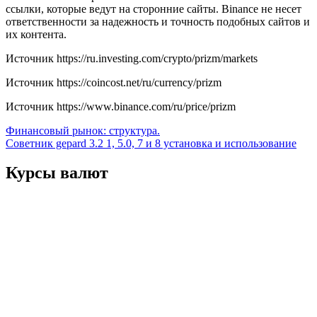
ссылки, которые ведут на сторонние сайты. Binance не несет
ответственности за надежность и точность подобных сайтов и
их контента.
Источник
https://ru.investing.com/crypto/prizm/markets
Источник
https://coincost.net/ru/currency/prizm
Источник
https://www.binance.com/ru/price/prizm
Навигация
Финансовый рынок: структура.
Советник gepard 3.2 1, 5.0, 7 и 8 установка и использование
по
записям
Курсы валют