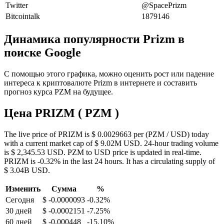
Twitter
@SpacePrizm
Bitcointalk
1879146
Динамика популярности Prizm в
поиске Google
С помощью этого графика, можно оценить рост или падение
интереса к криптовалюте Prizm в интернете и составить
прогноз курса PZM на будущее.
Цена PRIZM ( PZM )
The live price of PRIZM is $ 0.0029663 per (PZM / USD) today
with a current market cap of $ 9.02M USD. 24-hour trading volume
is $ 2,345.53 USD. PZM to USD price is updated in real-time.
PRIZM is -0.32% in the last 24 hours. It has a circulating supply of
$ 3.04B USD.
Изменить
Сумма
%
Сегодня
$ -0.0000093
-0.32%
30 дней
$ -0.0002151
-7.25%
60 дней
$ -0.000448
-15.10%