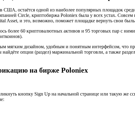
у в США, остаётся одной из наиболее популярных площадок среди
мпанией Circle, криптобиржа Poloniex была у всех устах. Совсем 
tal Asset, и это, возможно, поможет площадке вернуть свои был
сь более 60 криптовалютных активов и 95 торговых пар с ними.
биткоинов).
вым мягким дизайном, удобным и понятным интерфейсом, что пре
 найдёте опции (раздел) маржинальной торговли, а также раздел
фикацию на бирже Poloniex
кликнуть кнопку Sign Up на начальной странице или такую же ссы
е: