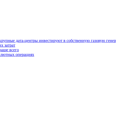
у крупные дата-центры инвестируют в собственную газовую гене
х затрат
чаще всего
валютных операциях