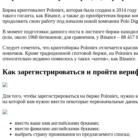
Биржа криптовалют Poloniex, которая была создана в 2014 год
такого гиганта, как Binance, а также до приобретения биржи ко
продолжить свою работу под началом новой компании Polo Digi
В момент подготовки данного поста в листинге биржи находило
(или, около 1968 биткоинов; для сравнения, у Binance – 88 417 
Следует отметить, что криптобиржа Poloniex отличается краси
новичков. Кроме традиционной спотовой биржи, на Poloniex вы
относительно недавно появилось у таких «китов», как Binance.
Как зарегистрироваться и пройти вери
Для того, чтобы зарегистрироваться на бирже Poloniex, нужно 
на которой вам нужно ввести некоторые первоначальные данны
ввести ваше имя английскими буквами;
ввести фамилию английскими буквами;
выбрать страну проживания из предлагаемого списка;