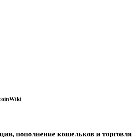
i
coinWiki
ация, пополнение кошельков и торговля