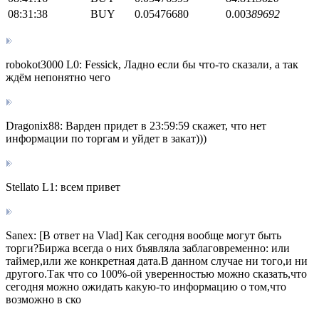
08:31:38
BUY
0.05476680
0.003
89692
robokot3000 L0: Fessick, Ладно если бы что-то сказали, а так
ждём непонятно чего
Dragonix88: Варден придет в 23:59:59 скажет, что нет
информации по торгам и уйдет в закат)))
Stellato L1: всем привет
Sanex: [В ответ на Vlad] Как сегодня вообще могут быть
торги?Биржа всегда о них бъявляла заблаговременно: или
таймер,или же конкретная дата.В данном случае ни того,и ни
другого.Так что со 100%-ой уверенностью можно сказать,что
сегодня можно ожидать какую-то информацию о том,что
возможно в ско