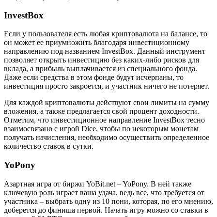
InvestBox
Если у пользователя есть любая криптовалюта на балансе, то
он может ее приумножить благодаря инвестиционному
направлению под названием InvestBox. Данный инструмент
позволяет открыть инвестицию без каких-либо рисков для
вклада, а прибыль выплачивается из специального фонда.
Даже если средства в этом фонде будут исчерпаны, то
инвестиция просто закроется, и участник ничего не потеряет.
Для каждой криптовалюты действуют свои лимиты на сумму
вложения, а также предлагается свой процент доходности.
Отметим, что инвестиционное направление InvestBox тесно
взаимосвязано с игрой Dice, чтобы по некоторым монетам
получать начисления, необходимо осуществить определенное
количество ставок в сутки.
YoPony
Азартная игра от биржи YoBit.net – YoPony. В ней также
ключевую роль играет ваша удача, ведь все, что требуется от
участника – выбрать одну из 10 пони, которая, по его мнению,
доберется до финиша первой. Начать игру можно со ставки в