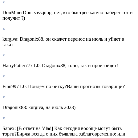
DonMinerDon: sassquop, нет, кто быстрее капчю наберет тот и
получит ?)
kurgiva: Dragonix88, он скажет перенос на июль и уйдет в
закат
HarryPotter777 L0: Dragonix88, тоно, так и произойдет!
Finn997 L0: Пойдем по битку?Ваши прогнозы товарищи?
Dragonix88: kurgiva, на июль 2023)
Sanex: [В ответ на Vlad] Как сегодня вообще могут быть
торги?Биржа всегда о них бъявляла заблаговременно: или