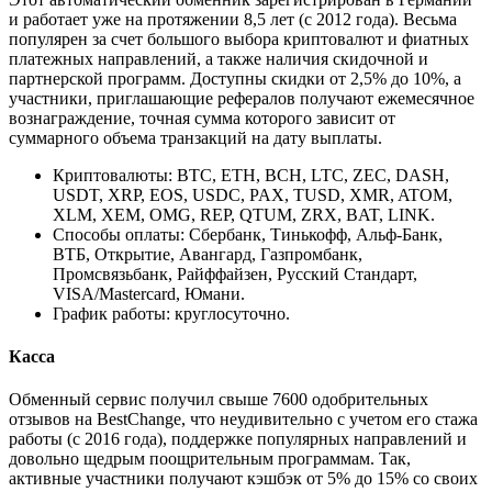
и работает уже на протяжении 8,5 лет (с 2012 года). Весьма
популярен за счет большого выбора криптовалют и фиатных
платежных направлений, а также наличия скидочной и
партнерской программ. Доступны скидки от 2,5% до 10%, а
участники, приглашающие рефералов получают ежемесячное
вознаграждение, точная сумма которого зависит от
суммарного объема транзакций на дату выплаты.
Криптовалюты: BTC, ETH, BCH, LTC, ZEC, DASH,
USDT, XRP, EOS, USDC, PAX, TUSD, XMR, ATOM,
XLM, XEM, OMG, REP, QTUM, ZRX, BAT, LINK.
Способы оплаты: Сбербанк, Тинькофф, Альф-Банк,
ВТБ, Открытие, Авангард, Газпромбанк,
Промсвязьбанк, Райффайзен, Русский Стандарт,
VISA/Mastercard, Юмани.
График работы: круглосуточно.
Касса
Обменный сервис получил свыше 7600 одобрительных
отзывов на BestChange, что неудивительно с учетом его стажа
работы (с 2016 года), поддержке популярных направлений и
довольно щедрым поощрительным программам. Так,
активные участники получают кэшбэк от 5% до 15% со своих