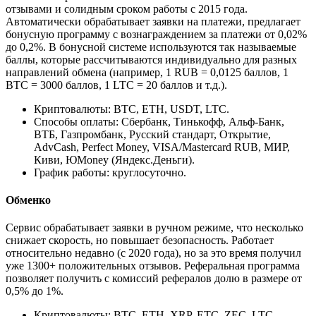
отзывами и солидным сроком работы с 2015 года.
Автоматически обрабатывает заявки на платежи, предлагает
бонусную программу с вознаграждением за платежи от 0,02%
до 0,2%. В бонусной системе используются так называемые
баллы, которые рассчитываются индивидуально для разных
направлений обмена (например, 1 RUB = 0,0125 баллов, 1
BTC = 3000 баллов, 1 LTC = 20 баллов и т.д.).
Криптовалюты: BTC, ETH, USDT, LTC.
Способы оплаты: Сбербанк, Тинькофф, Альф-Банк,
ВТБ, Газпромбанк, Русский стандарт, Открытие,
AdvCash, Perfect Money, VISA/Mastercard RUB, МИР,
Киви, ЮMoney (Яндекс.Деньги).
График работы: круглосуточно.
Обменко
Сервис обрабатывает заявки в ручном режиме, что несколько
снижает скорость, но повышает безопасность. Работает
относительно недавно (с 2020 года), но за это время получил
уже 1300+ положительных отзывов. Реферальная программа
позволяет получить с комиссий рефералов долю в размере от
0,5% до 1%.
Криптовалюты: BTC, ETH, XRP, ETC, ZEC, LTC,