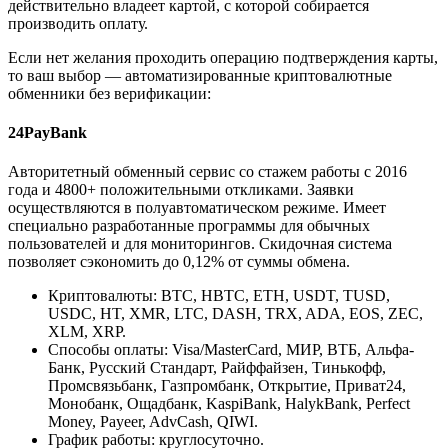
действительно владеет картой, с которой собирается
производить оплату.
Если нет желания проходить операцию подтверждения карты,
то ваш выбор — автоматизированные криптовалютные
обменники без верификации:
24PayBank
Авторитетный обменный сервис со стажем работы с 2016
года и 4800+ положительными откликами. Заявки
осуществляются в полуавтоматическом режиме. Имеет
специально разработанные программы для обычных
пользователей и для мониторингов. Скидочная система
позволяет сэкономить до 0,12% от суммы обмена.
Криптовалюты: BTC, HBTC, ETH, USDT, TUSD,
USDC, HT, XMR, LTC, DASH, TRX, ADA, EOS, ZEC,
XLM, XRP.
Способы оплаты: Visa/MasterCard, МИР, ВТБ, Альфа-
Банк, Русский Стандарт, Райффайзен, Тинькофф,
Промсвязьбанк, Газпромбанк, Открытие, Приват24,
Монобанк, Ощадбанк, KaspiBank, HalykBank, Perfect
Money, Payeer, AdvCash, QIWI.
График работы: круглосуточно.