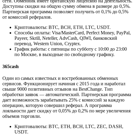
сети. Обменник имеет британскую лицензию на деятельность.
Доступны скидки на общую сумму обмена в размере до 0,5%.
Партнерская программа позволяет получить от 0,1% до 0,5%
от комиссий рефералов.
Криптовалюты: BTC, BCH, ETH, LTC, USDT.
Способы оплаты: Visa/MasterCard, Perfect Money, PayPal,
Payeer, Skrill, Neteller, AdvCash, QIWI, банковский
перевод, Western Union, Cryptex.
График работы: с пятницы по субботу с 10:00 до 23:00
по Москве, в выходные по свободному графику.
365cash
Один из самых известных и востребованных обменных
сервисов. Функционирует начиная с 2015 года и наработал
свыше 9000 позитивных отзывов на BestChange. Тип
обработки заявок — автоматический. Партнерская программа
дает возможность зарабатывать 25% с комиссий за каждую
операцию, которую совершил реферал. А программа
лояльности дает скидку от 0,05% до 0,2% по мере увеличения
объемов торговли.
Криптовалюты: BTC, ETH, BCH, LTC, ZEC, DASH,
USDT.