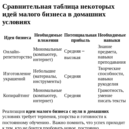
Сравнительная таблица некоторых
идей малого бизнеса в домашних
условиях
Необходимые
Потенциальная
Необходимые
Идея бизнеса
вложения
прибыль
навыки
Знание
Минимальные
Средняя ౼
Онлайн-
предмета,
(компьютер,
репетиторство
навыки
высокая
интернет)
преподавания
Творческие
Небольшие
Изготовление
способности,
(материалы,
Средняя
украшений
навыки
инструменты)
рукоделия
Минимальные
Грамотность,
Копирайтинг
(компьютер,
Средняя
умение
интернет)
писать тексты
Реализация
идеи малого бизнеса с нуля в домашних
условиях требует терпения, упорства и готовности к
постоянному обучению․ Важно помнить, что успех приходит
к тем, кто не боится пробовать новое, постоянно