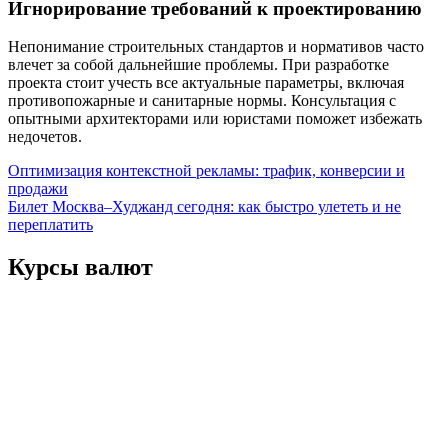
Игнорирование требований к проектированию
Непонимание строительных стандартов и нормативов часто
влечет за собой дальнейшие проблемы. При разработке
проекта стоит учесть все актуальные параметры, включая
противопожарные и санитарные нормы. Консультация с
опытными архитекторами или юристами поможет избежать
недочетов.
Навигация
Оптимизация контекстной рекламы: трафик, конверсии и
продажи
по
Билет Москва–Худжанд сегодня: как быстро улететь и не
записям
переплатить
Курсы валют