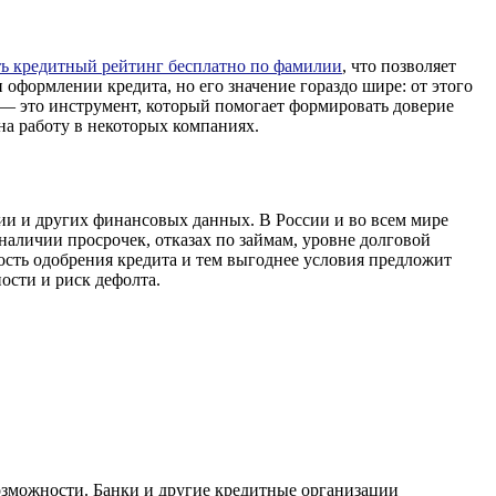
ть кредитный рейтинг бесплатно по фамилии
, что позволяет
оформлении кредита, но его значение гораздо шире: от этого
г — это инструмент, который помогает формировать доверие
на работу в некоторых компаниях.
ии и других финансовых данных. В России и во всем мире
аличии просрочек, отказах по займам, уровне долговой
ность одобрения кредита и тем выгоднее условия предложит
ости и риск дефолта.
озможности. Банки и другие кредитные организации