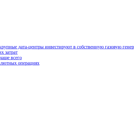
у крупные дата-центры инвестируют в собственную газовую гене
х затрат
чаще всего
валютных операциях