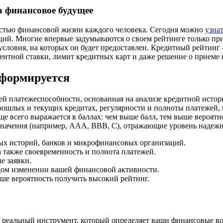
а финансовое будущее
астью финансовой жизни каждого человека. Сегодня можно
узна
ий. Многие впервые задумываются о своем рейтинге только при 
и условия, на которых он будет предоставлен. Кредитный рейтин
ентной ставки, лимит кредитных карт и даже решение о приеме 
 формируется
й платежеспособности, основанная на анализе кредитной истор
ошлых и текущих кредитах, регулярности и полноты платежей, н
ще всего выражается в баллах: чем выше балл, тем выше вероят
значения (например, AAA, BBB, C), отражающие уровень надежн
ых историй, банков и микрофинансовых организаций.
а также своевременность и полнота платежей.
е заявки.
дом изменении вашей финансовой активности.
ыше вероятность получить высокий рейтинг.
а реальный инструмент, который определяет ваши финансовые в