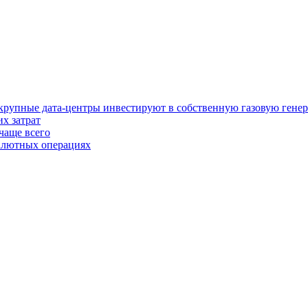
у крупные дата-центры инвестируют в собственную газовую гене
х затрат
чаще всего
валютных операциях