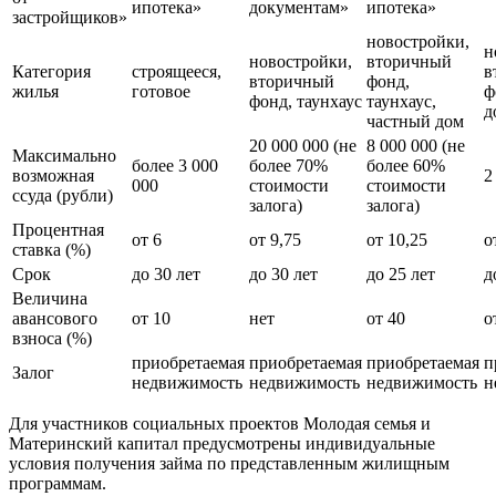
ипотека»
документам»
ипотека»
застройщиков»
новостройки,
н
новостройки,
вторичный
Категория
строящееся,
в
вторичный
фонд,
жилья
готовое
ф
фонд, таунхаус
таунхаус,
д
частный дом
20 000 000 (не
8 000 000 (не
Максимально
более 3 000
более 70%
более 60%
возможная
2
000
стоимости
стоимости
ссуда (рубли)
залога)
залога)
Процентная
от 6
от 9,75
от 10,25
о
ставка (%)
Срок
до 30 лет
до 30 лет
до 25 лет
д
Величина
авансового
от 10
нет
от 40
о
взноса (%)
приобретаемая
приобретаемая
приобретаемая
п
Залог
недвижимость
недвижимость
недвижимость
н
Для участников социальных проектов Молодая семья и
Материнский капитал предусмотрены индивидуальные
условия получения займа по представленным жилищным
программам.