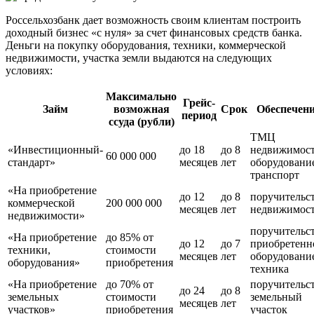
Россельхозбанк дает возможность своим клиентам построить
доходный бизнес «с нуля» за счет финансовых средств банка.
Деньги на покупку оборудования, техники, коммерческой
недвижимости, участка земли выдаются на следующих
условиях:
Максимально
Грейс-
Займ
возможная
Срок
Обеспечен
период
ссуда (рубли)
ТМЦ
«Инвестиционный-
до 18
до 8
недвижимос
60 000 000
стандарт»
месяцев
лет
оборудовани
транспорт
«На приобретение
до 12
до 8
поручительс
коммерческой
200 000 000
месяцев
лет
недвижимос
недвижимости»
поручительс
«На приобретение
до 85% от
до 12
до 7
приобретенн
техники,
стоимости
месяцев
лет
оборудовани
оборудования»
приобретения
техника
«На приобретение
до 70% от
поручительс
до 24
до 8
земельных
стоимости
земельный
месяцев
лет
участков»
приобретения
участок