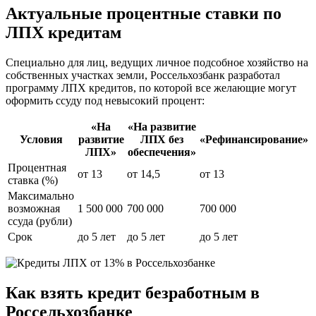
Актуальные процентные ставки по
ЛПХ кредитам
Специально для лиц, ведущих личное подсобное хозяйство на
собственных участках земли, Россельхозбанк разработал
программу ЛПХ кредитов, по которой все желающие могут
оформить ссуду под невысокий процент:
«На
«На развитие
Условия
развитие
ЛПХ без
«Рефинансирование»
ЛПХ»
обеспечения»
Процентная
от 13
от 14,5
от 13
ставка (%)
Максимально
возможная
1 500 000
700 000
700 000
ссуда (рубли)
Срок
до 5 лет
до 5 лет
до 5 лет
Как взять кредит безработным в
Россельхозбанке