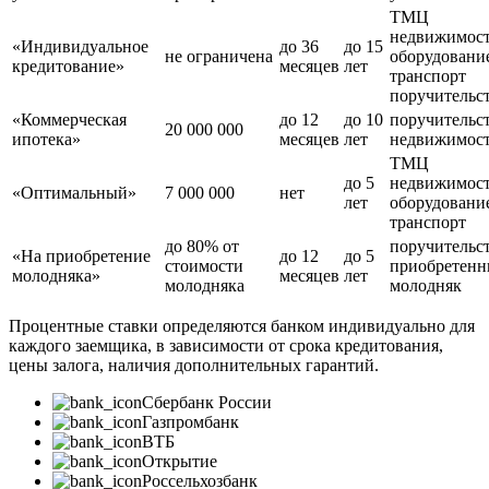
ТМЦ
недвижимос
«Индивидуальное
до 36
до 15
не ограничена
оборудовани
кредитование»
месяцев
лет
транспорт
поручительс
«Коммерческая
до 12
до 10
поручительс
20 000 000
ипотека»
месяцев
лет
недвижимос
ТМЦ
до 5
недвижимос
«Оптимальный»
7 000 000
нет
лет
оборудовани
транспорт
до 80% от
поручительс
«На приобретение
до 12
до 5
стоимости
приобретен
молодняка»
месяцев
лет
молодняка
молодняк
Процентные ставки определяются банком индивидуально для
каждого заемщика, в зависимости от срока кредитования,
цены залога, наличия дополнительных гарантий.
Сбербанк России
Газпромбанк
ВТБ
Открытие
Россельхозбанк