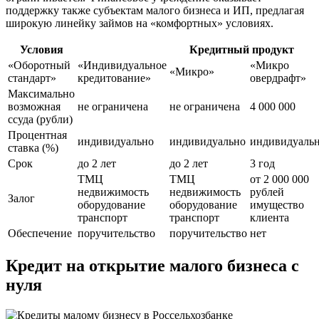
поддержку также субъектам малого бизнеса и ИП, предлагая
широкую линейку займов на «комфортных» условиях.
Условия
Кредитный продукт
«Оборотный
«Индивидуальное
«Микро
«Микро»
стандарт»
кредитование»
овердрафт»
Максимально
возможная
не ограничена
не ограничена
4 000 000
ссуда (рубли)
Процентная
индивидуально
индивидуально
индивидуаль
ставка (%)
Срок
до 2 лет
до 2 лет
3 год
ТМЦ
ТМЦ
от 2 000 000
недвижимость
недвижимость
рублей
Залог
оборудование
оборудование
имущество
транспорт
транспорт
клиента
Обеспечение
поручительство
поручительство
нет
Кредит на открытие малого бизнеса с
нуля