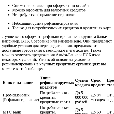
Сниженная ставка при оформлении онлайн
Можно оформить для валютных кредитов
Не требуется оформление страховки
Небольшая сумма рефинансирования
Только для потребительских кредитов и кредитных карт
Лучше всего оформить рефинансирование в крупном банке –
например, ВТБ, Сбербанке или Райффайзене. Они предлагают
удобные условия для перекредитования, предъявляют
доступные требования к заемщикам и его долгам. Также
можно отметить предложения Альфа-Банка и ПСБ из-за
некоторых условий. Узнать об основных условиях
рефинансирования в крупных кредитных организациях вы
можете в этой таблице:
Типы
Сумма
Срок
Про
Банк и название
рефинансируемых
кредита
кредита
ста
кредитов
Потребительские
До 5
Промсвязьбанк
До 84
От 
кредиты,
000 000
(Рефинансирование)
месяцев
год
кредитные карты
рублей
Потребительские
До 5
МТС Банк
кредиты,
До 60
От 