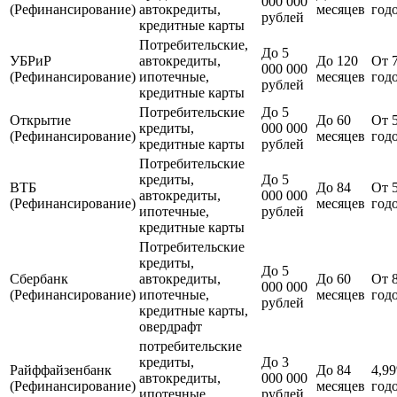
000 000
(Рефинансирование)
автокредиты,
месяцев
год
рублей
кредитные карты
Потребительские,
До 5
УБРиР
автокредиты,
До 120
От 
000 000
(Рефинансирование)
ипотечные,
месяцев
год
рублей
кредитные карты
Потребительские
До 5
Открытие
До 60
От 
кредиты,
000 000
(Рефинансирование)
месяцев
год
кредитные карты
рублей
Потребительские
кредиты,
До 5
ВТБ
До 84
От 
автокредиты,
000 000
(Рефинансирование)
месяцев
год
ипотечные,
рублей
кредитные карты
Потребительские
кредиты,
До 5
Сбербанк
автокредиты,
До 60
От 
000 000
(Рефинансирование)
ипотечные,
месяцев
год
рублей
кредитные карты,
овердрафт
потребительские
кредиты,
До 3
Райффайзенбанк
До 84
4,9
автокредиты,
000 000
(Рефинансирование)
месяцев
год
ипотечные,
рублей