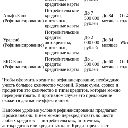
кредитные карты
Потребительские
До 7
Альфа-Банк
кредиты,
До 84
От 
500 000
(Рефинансирование)
ипотечные,
месяцев
год
рублей
кредитные карты
Потребительские
кредиты,
До 2
Уралсиб
До 84
автокредиты,
000 000
5% 
(Рефинансирование)
месяцев
ипотечные,
рублей
кредитные карты
Потребительские
До 1
БКС Банк
До 60
От 
кредиты,
500 000
(Рефинансирование)
месяцев
год
кредитные карты
рублей
Чтобы оформить кредит на рефинансирование, необходимо
учесть большое количество условий. Кроме сумм, сроков и
процентов это количество и типы кредитов, которые можно
перекредитовать. В противном случае это предложение
окажется для вас неэффективным.
Наиболее удобные условия рефинансирования предлагает
Промсвязьбанк. В нем можно перекредитовать до шести
любых кредитов — потребительских, ипотечных,
автокредитов или кредитных карт. Кредит предлагает