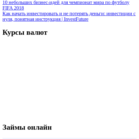
Навигация
10 небольших бизнес-идей для чемпионат мира по футболу
FIFA 2018
по
Как начать инвестировать и не потерять деньги: инвестиции с
записям
нуля, понятная инструкция | InvestFuture
Курсы валют
Займы онлайн