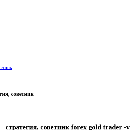
ветник
гия, советник
стратегия, советник forex gold trader -v1