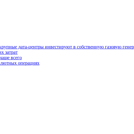
у крупные дата-центры инвестируют в собственную газовую гене
х затрат
чаще всего
валютных операциях