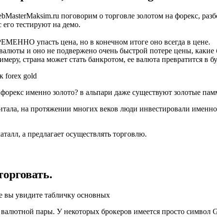
bMasterMaksim.ru поговорим о торговле золотом на форекс, раз
 его тестируют на демо.
ВРЕМЕННО упасть цена, но в конечном итоге оно всегда в цене.
 валюты и оно не подвержено очень быстрой потере цены, какие
меру, страна может стать банкротом, ее валюта превратится в бум
орекс именно золото? в альпари даже существуют золотые памм
итала, на протяжении многих веков люди инвестировали именно 
аталл, а предлагает осуществлять торговлю.
торговать.
же вы увидите табличку основных
х валютной пары. У некоторых брокеров имеется просто символ 