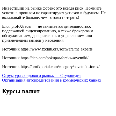
Инвестиции на рынке форекс это всегда риск. Помните
успехи в прошлом не гарантируют успехов в будущем. Не
вкладывайте больше, чем готовы потерять!
Блог proFXtrader — не занимается деятельностью,
подлежащей лицензированию, а также брокерским
обслуживанием, доверительным управлением или
привлечением займов у населения.
Источник
https://www.fxclub.org/software/mt_experts
Источник
https://tlap.com/pokupat-foreks-sovetniki/
Источник
https://profxportal.com/category/sovetniki-forex/
Навигация
Структура фондового рынка. — Студопедия
Организация автокредитования в коммерческих банках
по
записям
Курсы валют