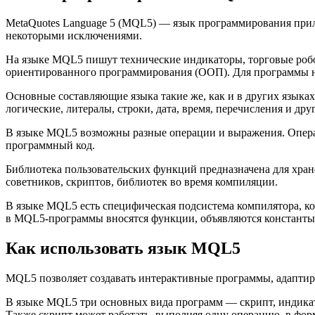
MetaQuotes Language 5 (MQL5) — язык программирования прило
некоторыми исключениями.
На языке MQL5 пишут технические индикаторы, торговые робо
ориентированного программирования (ООП). Для программы на
Основные составляющие языка такие же, как и в других языка
логические, литералы, строки, дата, время, перечисления и д
В языке MQL5 возможны разные операции и выражения. Опера
программный код.
Библиотека пользовательских функций предназначена для хра
советников, скриптов, библиотек во время компиляции.
В языке MQL5 есть специфическая подсистема компилятора, к
в MQL5-программы вносятся функции, объявляются константы, 
Как использовать язык MQL5
MQL5 позволяет создавать интерактивные программы, адаптир
В языке MQL5 три основных вида программ — скрипт, индикато
Также скрипт может работать, выполняя одну операцию, в форм