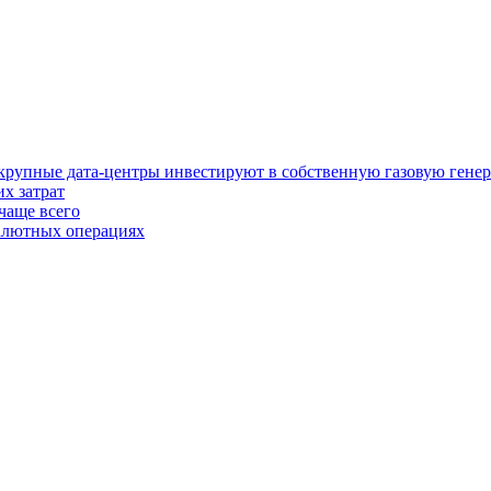
у крупные дата-центры инвестируют в собственную газовую гене
х затрат
чаще всего
валютных операциях