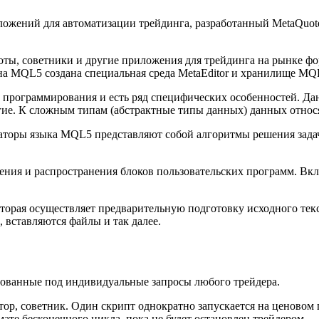
жений для автоматизации трейдинга, разработанный MetaQuotes
ты, советники и другие приложения для трейдинга на рынке фо
 MQL5 создана специальная среда MetaEditor и хранилище MQL
х программирования и есть ряд специфических особенностей. Д
ругие. К сложным типам (абстрактные типы данных) данных относ
торы языка MQL5 представляют собой алгоритмы решения задач
нения и распространения блоков пользовательских программ. В
оторая осуществляет предварительную подготовку исходного те
вставляются файлы и так далее.
ованные под индивидуальные запросы любого трейдера.
р, советник. Один скрипт однократно запускается на ценовом г
ате бесконечного цикла, пока не будет остановлен трейдером.