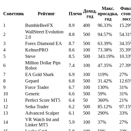
Макс.
Фикс
Доход,
Советник
Рейтинг
Плечо
просадка,
стоп
год
год
лосс
1
BumbleBeeFX
8.9
400
96.33%
15.2
WallStreet Evolution
2
8.8
500
94.57%
54.3
2.0
3
Forex Diamond EA
8.7
500
63.39%
34.3
4
KeltnerPRO
8.6
100
73.38%
35.3
5
Steve
8.5
500
343.19%
10.3
Million Dollar Pips
6
7.4
100
47.35%
27.3
Robot
7
EA Gold Shark
6.9
100
119%
27%
8
Gepard
6.8
500
31.42%
12.6
9
Force Trader
6.7
100
130%
31%
10
Generic
6.6
500
59%
31%
11
Perfect Score MT5
6.4
50
360%
21%
12
Setka Trader
6.2
500
85.12%
97.1
13
Advanced Scalper
6.1
500
290%
33%
VR Watch list and
14
5.9
100
37%
27%
Linker MT5