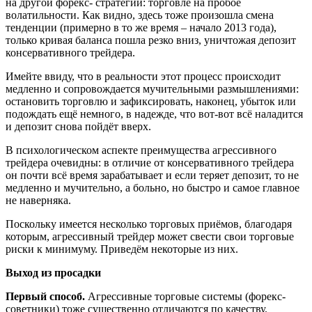
на другой форекс- стратегии: торговле на пробое
волатильности. Как видно, здесь тоже произошла смена
тенденции (примерно в то же время – начало 2013 года),
только кривая баланса пошла резко вниз, уничтожая депозит
консервативного трейдера.
Имейте ввиду, что в реальности этот процесс происходит
медленно и сопровождается мучительными размышлениями:
остановить торговлю и зафиксировать, наконец, убыток или
подождать ещё немного, в надежде, что вот-вот всё наладится
и депозит снова пойдёт вверх.
В психологическом аспекте преимущества агрессивного
трейдера очевидны: в отличие от консервативного трейдера
он почти всё время зарабатывает и если теряет депозит, то не
медленно и мучительно, а больно, но быстро и самое главное
не наверняка.
Поскольку имеется несколько торговых приёмов, благодаря
которым, агрессивный трейдер может свести свои торговые
риски к минимуму. Приведём некоторые из них.
Выход из просадки
Первый способ.
Агрессивные торговые системы (форекс-
советники) тоже существенно отличаются по качеству.