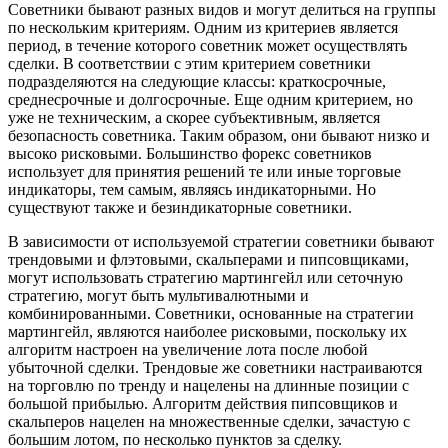
Советники бывают разных видов и могут делиться на группы
по нескольким критериям. Одним из критериев является
период, в течение которого советник может осуществлять
сделки. В соответствии с этим критерием советники
подразделяются на следующие классы: краткосрочные,
среднесрочные и долгосрочные. Еще одним критерием, но
уже не техническим, а скорее субъективным, является
безопасность советника. Таким образом, они бывают низко и
высоко рисковыми. Большинство форекс советников
использует для принятия решений те или иные торговые
индикаторы, тем самым, являясь индикаторными. Но
существуют также и безиндикаторные советники.
В зависимости от используемой стратегии советники бывают
трендовыми и флэтовыми, скальперами и пипсовщиками,
могут использовать стратегию мартингейл или сеточную
стратегию, могут быть мультивалютными и
комбинированными. Советники, основанные на стратегии
мартингейл, являются наиболее рисковыми, поскольку их
алгоритм настроен на увеличение лота после любой
убыточной сделки. Трендовые же советники настраиваются
на торговлю по тренду и нацелены на длинные позиции с
большой прибылью. Алгоритм действия пипсовщиков и
скальперов нацелен на множественные сделки, зачастую с
большим лотом, по несколько пунктов за сделку.