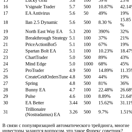
15
Lucky Grid
5.8
100
59%
23%
16
Vsignale Trader
5.7
500
10.87%
42.1
17
EA Antivirus
5.6
50
49%
19%
15.85
18
Ilan 2.5 Dynamic
5.6
500
8.30 %
%
19
North East Way EA
5.3
200
390%
32%
20
Breakthrough Strategy
5.1
100
37%
21%
21
PriceActionBot5
5.1
100
67%
19%
22
Spartan Bolt EA
5.1
100
10.23%
18.4
23
ChartTrader
5.0
500
89%
43%
24
Mind Edge
5.0
1000
68%
45%
25
ProTrader
4.9
500
14.89%
11.35
26
CreateGridOrdersTune
4.8
500
44%
19%
27
Spring
4.8
500
81%
36%
28
Bunny EA
4.7
100
22.48%
26.6
29
Pulse
4.6
100
8.89%
21.6
30
EA Better
3.44
500
15.62%
31.11
Trillionaire
31
3.26
500
9.7%
1.51
(Nostradamus) EA
В связи с популяризацией автоматического трейдинга, многие
инвесторы задаются вопросом, что такое Форекс советник?