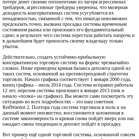
потере денег своими оппонентами из лагеря агрессивных
трейдеров, агрессивные трейдеры уверенны, что мизерная
доходность консервативных систем усугубляется их
ненадежностью, связанной с тем, что никогда невозможно
предсказать точно, вызвана просадка системы временным
состоянием рынка или произошел его фундаментальный
сдвиг, в результате чего система перестала работать напрочь и
в дальнейшем будет приносить своему владельцу только
убыток.
Действительно, создать устойчиво-прибыльную
консервативную торговую систему на форекс чрезвычайно
сложно. Ниже приведена кривая баланса депозита одной из
таких систем, основанной на противотрендовой стратегии
торговли. Начало графика соответствует 1 января 2000 года,
конец графика – июль 2014 года. Система исправно работала
12 лет, перелом системы произошел в январе 2013 (пик и
начало «полки» на графике). Вы можете сами посмотреть эту
ситуацию во всех подробностях – это наш советник
RedWarrior 2. Полтора года система торговала в ноль и на
данный момент неизвестно, восстановится заложенная в
системе закономерность и кривая снова пойдёт вверх или нас
ожидает смена тенденции и депозит пойдёт в просадку.
Вот пример ещё одной торговой системы, основанной совсем