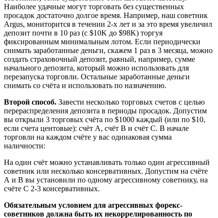
Наиболее удачные могут торговать без существенных
просадок достаточно долгое время. Например, наш советник
Argus, мониторится в течении 2-х лет и за это время увеличил
депозит почти в 10 раз (с $10K до $98K) торгуя
фиксированным минимальным лотом. Если периодически
снимать заработанные деньги, скажем 1 раз в 3 месяца, можно
создать страховочный депозит, равный, например, сумме
начального депозита, который можно использовать для
перезапуска торговли. Остальные заработанные деньги
снимать со счёта и использовать по назначению.
Второй способ.
Завести несколько торговых счетов с целью
перераспределения депозита в периоды просадок. Допустим
вы открыли 3 торговых счёта по $1000 каждый (или по $10,
если счета центовые): счёт А, счёт В и счёт С. В начале
торговли на каждом счёте у вас одинаковая сумма
наличности:
На один счёт можно устанавливать только один агрессивный
советник или несколько консервативных. Допустим на счёте
А и В вы установили по одному агрессивному советнику, на
счёте С 2-3 консервативных.
Обязательным условием для агрессивных форекс-
советников должна быть их некоррелированность по