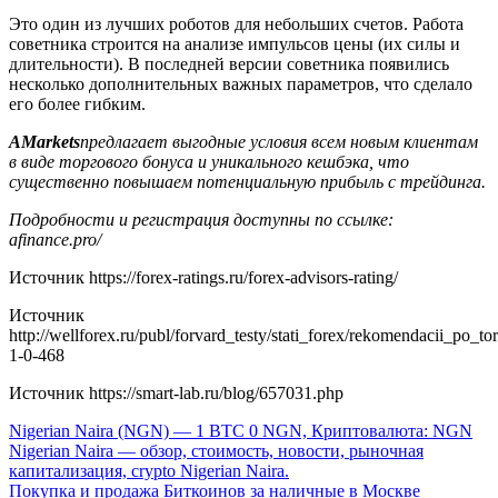
Это один из лучших роботов для небольших счетов. Работа
советника строится на анализе импульсов цены (их силы и
длительности). В последней версии советника появились
несколько дополнительных важных параметров, что сделало
его более гибким.
AMarkets
предлагает выгодные условия всем новым клиентам
в виде торгового бонуса и уникального кешбэка, что
существенно повышаем потенциальную прибыль с трейдинга.
Подробности и регистрация доступны по ссылке:
afinance.pro/
Источник
https://forex-ratings.ru/forex-advisors-rating/
Источник
http://wellforex.ru/publ/forvard_testy/stati_forex/rekomendacii_po_
1-0-468
Источник
https://smart-lab.ru/blog/657031.php
Навигация
Nigerian Naira (NGN) — 1 BTC 0 NGN, Криптовалюта: NGN
Nigerian Naira — обзор, стоимость, новости, рыночная
по
капитализация, crypto Nigerian Naira.
записям
Покупка и продажа Биткоинов за наличные в Москве