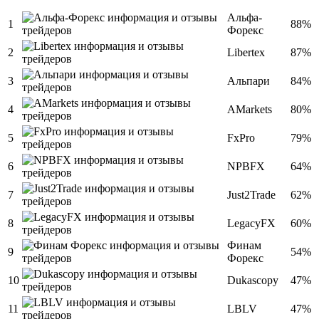
Альфа-
1
88%
Форекс
2
Libertex
87%
3
Альпари
84%
4
AMarkets
80%
5
FxPro
79%
6
NPBFX
64%
7
Just2Trade
62%
8
LegacyFX
60%
Финам
9
54%
Форекс
10
Dukascopy
47%
11
LBLV
47%