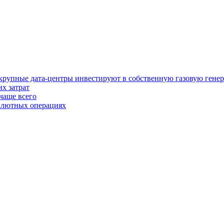
у крупные дата-центры инвестируют в собственную газовую гене
х затрат
чаще всего
валютных операциях