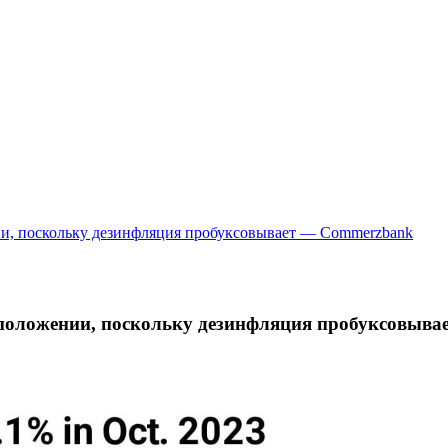
и, поскольку дезинфляция пробуксовывает — Commerzbank
положении, поскольку дезинфляция пробуксовыв